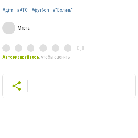
#діти
#АТО
#футбол
#"Волинь"
Марта
0,0
Авторизируйтесь
, чтобы оценить