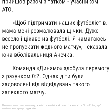
прийшов разом з татком - учасником
АТО.
«Щоб підтримати наших футболістів,
мама мені розмалювала щічки. Дуже
весело і цікаво на футболі. Я намагаюсь
не пропускати жодного матчу», - сказала
юна вболівальниця Анечка.
Команда «Динамо» здобула перемогу
з рахунком 0:2. Однак діти були
задоволені від відвідувань такого
запеклого матчу.
Якщо ви помітили помилку, виділіть необхідний текст і натисніть Ctrl + Enter, щоб
повідомити про це редакцію