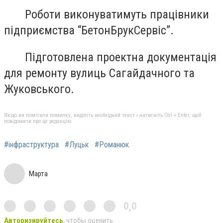
Роботи виконуватимуть працівники
підприємства “БетонБрукСервіс”.
Підготовлена проектна документація
для ремонту вулиць Сагайдачного та
Жуковського.
Якщо ви помітили помилку, виділіть необхідний текст і натисніть Ctrl + Enter, щоб
повідомити про це редакцію
#інфраструктура
#Луцьк
#Романюк
Марта
0,0
Авторизируйтесь
, чтобы оценить