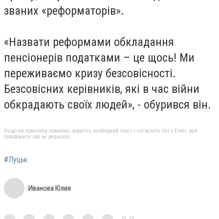
званих «реформаторів».
«Назвати реформами обкладання
пенсіонерів податками – це щось! Ми
переживаємо кризу безсовісності.
Безсовісних керівників, які в час війни
обкрадають своїх людей», - обурився він.
Якщо ви помітили помилку, виділіть необхідний текст і натисніть Ctrl + Enter, щоб
повідомити про це редакцію
#Луцьк
Иванова Юлия