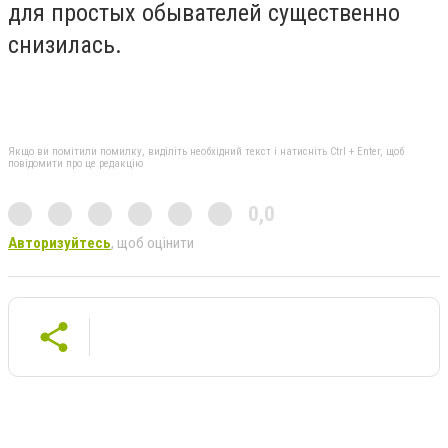
для простых обывателей существенно
снизилась.
Якщо ви помітили помилку, виділіть необхідний текст і натисніть Ctrl + Enter, щоб
повідомити про це редакцію
0,0
Авторизуйтесь
, щоб оцінити