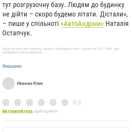
тут розгрузочну базу. Людям до будинку
не дійти – скоро будемо літати. Дістали»,
– пише у спільноті
«АвтоАндони»
Наталія
Остапчук.
Якщо ви помітили помилку, виділіть необхідний текст і натисніть Ctrl + Enter, щоб
повідомити про це редакцію
#машинки
Иванова Юлия
0,0
Авторизуйтесь
, щоб оцінити