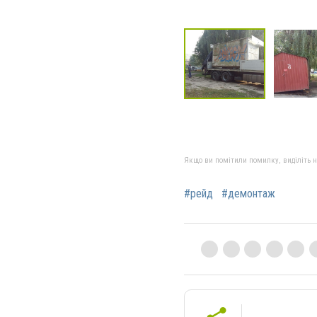
Якщо ви помітили помилку, виділіть нео
#рейд
#демонтаж