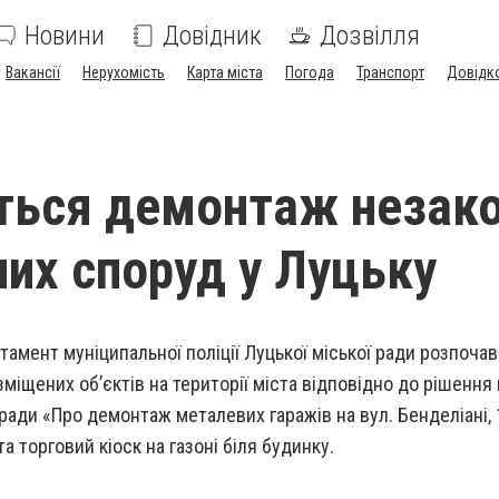
Новини
Довідник
Дозвілля
Вакансії
Нерухомість
Карта міста
Погода
Транспорт
Довідк
ться демонтаж незак
их споруд у Луцьку
тамент муніципальної поліції Луцької міської ради розпоча
міщених об’єктів на території міста відповідно до рішення
 ради «Про демонтаж металевих гаражів на вул. Бенделіані, 
а торговий кіоск на газоні біля будинку.