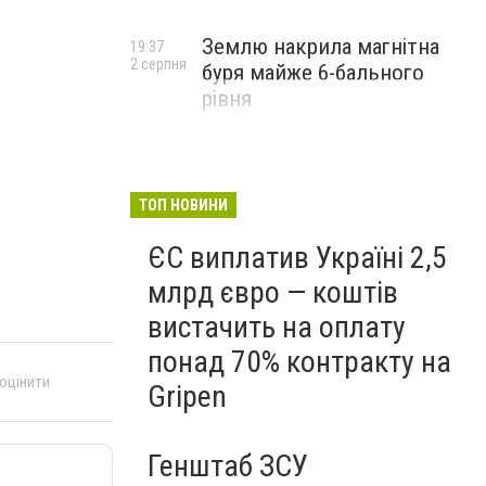
Землю накрила магнітна
19:37
2 серпня
буря майже 6-бального
рівня
ТОП НОВИНИ
ЄС виплатив Україні 2,5
млрд євро — коштів
вистачить на оплату
понад 70% контракту на
 оцінити
Gripen
Генштаб ЗСУ