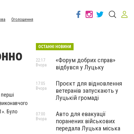
ова
Оголошення
ОСТАННІ НОВИНИ
онно
«Форум добрих справ»
22:17
Вчора
відбувся у Луцьку
Проєкт для відновлення
17:05
Вчора
ветеранів запускають у
в перші
Луцькій громаді
 виконавчого
1». Було
Авто для евакуації
07:00
Вчора
поранених військових
передала Луцька міська