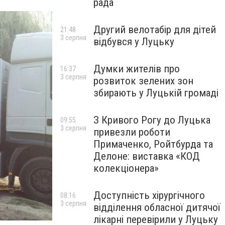
рада
Другий велотабір для дітей
21:48
3 серпня
відбувся у Луцьку
Думки жителів про
16:37
3 серпня
розвиток зелених зон
збирають у Луцькій громаді
З Кривого Рогу до Луцька
09:55
3 серпня
привезли роботи
Примаченко, Ройтбурда та
Делоне: виставка «КОД
колекціонера»
Доступність хірургічного
08:16
3 серпня
відділення обласної дитячої
лікарні перевірили у Луцьку