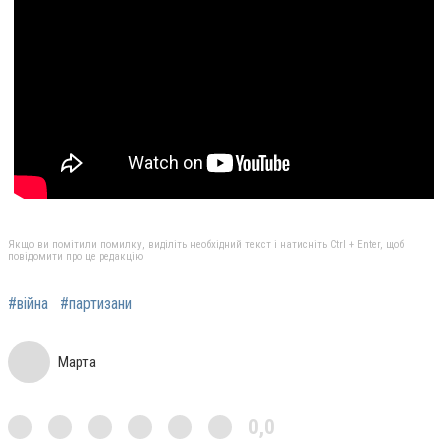
Якщо ви помітили помилку, виділіть необхідний текст і натисніть Ctrl + Enter, щоб
повідомити про це редакцію
#війна
#партизани
Марта
0,0