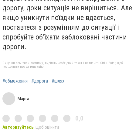
дорогу, доки ситуація не вирішиться. Але
якщо уникнути поїздки не вдається,
поставтеся з розумінням до ситуації і
спробуйте об’їхати заблоковані частини
дороги.
Якщо ви помітили помилку, виділіть необхідний текст і натисніть Ctrl + Enter, щоб
повідомити про це редакцію
#обмеження
#дорога
#шлях
Марта
0,0
Авторизуйтесь
, щоб оцінити