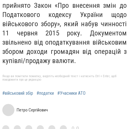
прийнято Закон «Про внесення змін до
Податкового кодексу України щодо
військового збору», який набув чинності
11 червня 2015 року. Документом
звільнено від оподаткування військовим
збором доходи громадян від операцій з
купівлі/продажу валюти.
Якщо ви помітили помилку, виділіть необхідний текст і натисніть Ctrl + Enter, щоб
повідомити про це редакцію
#військовий збір
#податки
#Учасники АТО
Петро Сергійович
0,0