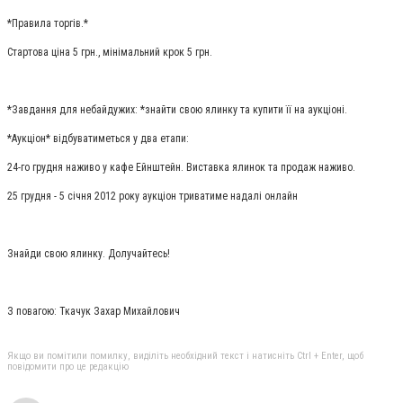
*Правила торгів.*
Стартова ціна 5 грн., мінімальний крок 5 грн.
*Завдання для небайдужих: *знайти свою ялинку та купити її на аукціоні.
*Аукціон* відбуватиметься у два етапи:
24-го грудня наживо у кафе Ейнштейн. Виставка ялинок та продаж наживо.
25 грудня - 5 січня 2012 року аукціон триватиме надалі онлайн
Знайди свою ялинку. Долучайтесь!
З повагою: Ткачук Захар Михайлович
Якщо ви помітили помилку, виділіть необхідний текст і натисніть Ctrl + Enter, щоб
повідомити про це редакцію