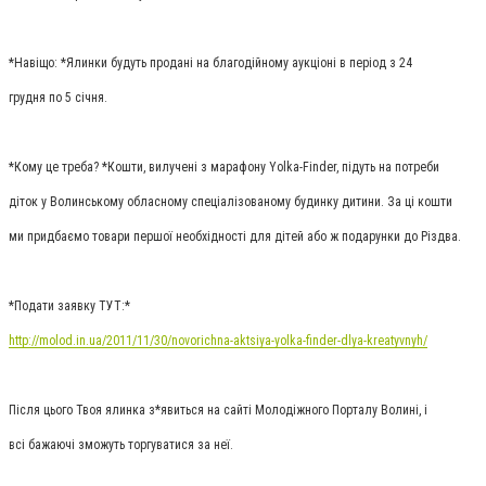
*Навіщо: *Ялинки будуть продані на благодійному аукціоні в період з 24
грудня по 5 січня.
*Кому це треба? *Кошти, вилучені з марафону Yolka-Finder, підуть на потреби
діток у Волинському обласному спеціалізованому будинку дитини. За ці кошти
ми придбаємо товари першої необхідності для дітей або ж подарунки до Різдва.
*Подати заявку ТУТ:*
http://molod.in.ua/2011/11/30/novorichna-aktsiya-yolka-finder-dlya-kreatyvnyh/
Після цього Твоя ялинка з*явиться на сайті Молодіжного Порталу Волині, і
всі бажаючі зможуть торгуватися за неї.