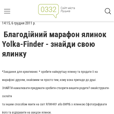
14:15, 6 грудня 2011 р.
Благодійний марафон ялинок
Yolka-Finder - знайди свою
ялинку
*Завдання для креативних: * зробити найкрутішу ялинку та продати її на
марафоні друзям, знайомим чи просто тим, кому вона припаде до душі.
ЗНАЙТИ-намалювати-придумати-зробити-створити-вишити-родити?-змайструвати-
склеїти
та іншим способом явити на світ ЯЛИНКУ або ВИРІБ з ялинкою.Сфотографувати
його та відправити на аукціон ялинок.