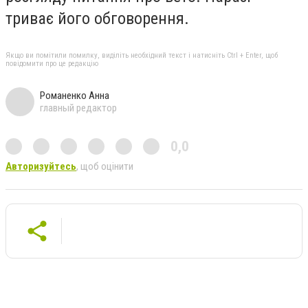
триває його обговорення.
Якщо ви помітили помилку, виділіть необхідний текст і натисніть Ctrl + Enter, щоб
повідомити про це редакцію
Романенко Анна
главный редактор
0,0
Авторизуйтесь
, щоб оцінити