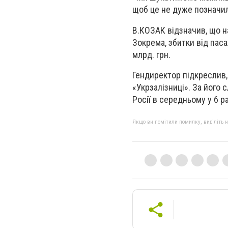
щоб це не дуже позначил
В.КОЗАК відзначив, що н
Зокрема, збитки від пас
млрд. грн.
Гендиректор підкреслив, 
«Укрзалізниці». За його 
Росії в середньому у 6 ра
Якщо ви помітили помилку, виділіть нео