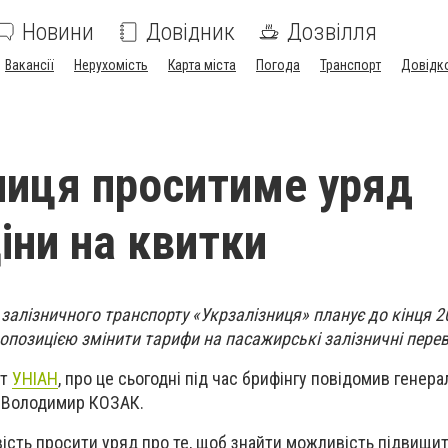
Новини
Довідник
Дозвілля
Вакансії
Нерухомість
Карта міста
Погода
Транспорт
Довідк
ниця проситиме уряд
іни на квитки
залізничного транспорту «Укрзалізниця» планує до кінця 2
ропозицією змінити тарифи на пасажирські залізничні пере
нт
УНІАН
, про це сьогодні під час брифінгу повідомив генер
» Володимир КОЗАК.
ть просити уряд про те, щоб знайти можливість підвищит