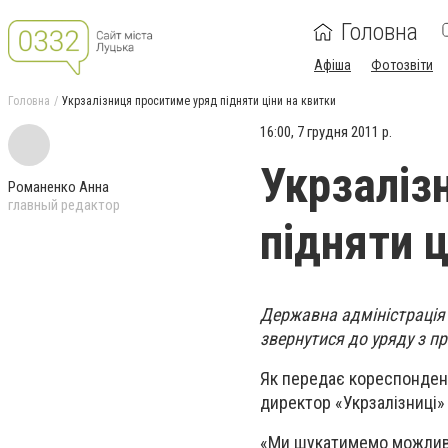
Головна
Афіша
Фотозвіти
Головна
Укрзалізниця проситиме уряд підняти ціни на квитки
16:00, 7 грудня 2011 р.
Укрзаліз
Романенко Анна
главный редактор
підняти ц
Державна адміністрація 
звернутися до уряду з п
Як передає кореспонде
директор «Укрзалізниці
«Ми шукатимемо можливіс