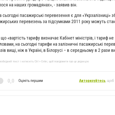
ося на наших громадянах», - заявив він.
а сьогодні пасажирські перевезення є для «Укрзалізниці» 
ажирських перевезень за підсумками 2011 року можуть стан
що «вартість тарифу визначає Кабінет міністрів, і тариф не
словами, на сьогодні тарифи на залізничні пасажирські пере
зів вищі, ніж в Україні, в Білорусі – в середньому в 2 рази в
бхідний текст і натисніть Ctrl + Enter, щоб повідомити про це редакцію
0,0
Оцініть першим
Авторизуйтесь
, щоб