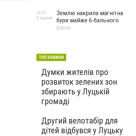
Землю накрила магнітна
19:37
2 серпня
буря майже 6-бального
рівня
ТОП НОВИНИ
Думки жителів про
розвиток зелених зон
збирають у Луцькій
громаді
Другий велотабір для
дітей відбувся у Луцьку