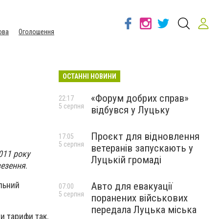
ова
Оголошення
ОСТАННІ НОВИНИ
«Форум добрих справ»
22:17
5 серпня
відбувся у Луцьку
Проєкт для відновлення
17:05
5 серпня
ветеранів запускають у
011 року
Луцькій громаді
везення
.
альний
Авто для евакуації
07:00
5 серпня
поранених військових
передала Луцька міська
и тарифи так,