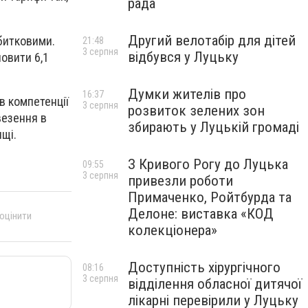
рада
Другий велотабір для дітей
збитковими.
21:48
3 серпня
відбувся у Луцьку
овити 6,1
Думки жителів про
16:37
 в компетенції
3 серпня
розвиток зелених зон
везення в
збирають у Луцькій громаді
ищі.
З Кривого Рогу до Луцька
09:55
3 серпня
привезли роботи
Примаченко, Ройтбурда та
Делоне: виставка «КОД
 оцінити
колекціонера»
Доступність хірургічного
08:16
3 серпня
відділення обласної дитячої
лікарні перевірили у Луцьку