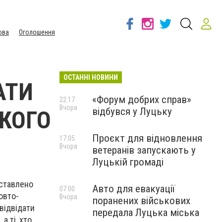
ова
Оголошення
ОСТАННІ НОВИНИ
АТИ
«Форум добрих справ»
22:17
Вчора
відбувся у Луцьку
ЬКОГО
Проєкт для відновлення
17:05
Вчора
ветеранів запускають у
Луцькій громаді
дставлено
Авто для евакуації
07:00
овто-
Вчора
поранених військових
 відвідати
передала Луцька міська
а ті, хто