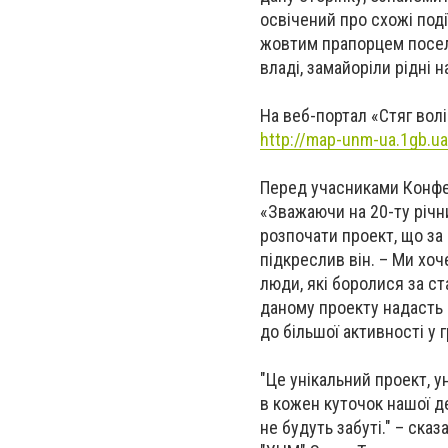
освічений про схожі поді
жовтим прапорцем посел
владі, замайоріли рідні 
На веб-портал «Стяг вол
http://map-unm-ua.1gb.ua
Перед учасниками Конфер
«Зважаючи на 20-ту річн
розпочати проект, що за
підкреслив він. – Ми хоч
люди, які боролися за ст
даному проекту надасть 
до більшої активності у
"Це унікальний проект, у
в кожен куточок нашої де
не будуть забуті." – ск