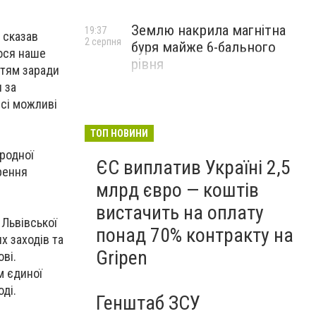
Землю накрила магнітна
19:37
 сказав
2 серпня
буря майже 6-бального
лося наше
рівня
ттям заради
 за
всі можливі
ТОП НОВИНИ
родної
ЄС виплатив Україні 2,5
рення
млрд євро — коштів
вистачить на оплату
 Львівської
понад 70% контракту на
х заходів та
Gripen
ві.
м єдиної
ді.
Генштаб ЗСУ