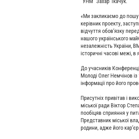
"УНМ" Захар Ткачук.
«Ми закликаємо до пошук
керівник проекту, засту
відчуття обов’язку пере
нашого українського май
незалежність України, В
історичні часові межі, в
До учасників Конференці
Молоді Олег Немчінов із
інформації про його пр
Присутніх привітав і вик
міської ради Віктор Степ
пообіцяв сприяння у пит
Представник міської вла
родини, адже його кар’єр