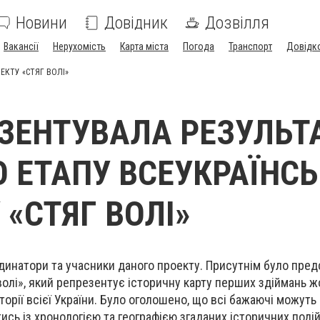
Новини
Довідник
Дозвілля
Вакансії
Нерухомість
Карта міста
Погода
Транспорт
Довідк
ЕКТУ «СТЯГ ВОЛІ»
ЗЕНТУВАЛА РЕЗУЛЬТ
 ЕТАПУ ВСЕУКРАЇНС
 «СТЯГ ВОЛІ»
рдинатори та учасники даного проекту. Присутнім було пре
волі», який репрезентує історичну карту перших здіймань ж
торії всієї України. Було оголошено, що всі бажаючі можуть
ись із хронологією та географією згаданих історичних подій, 