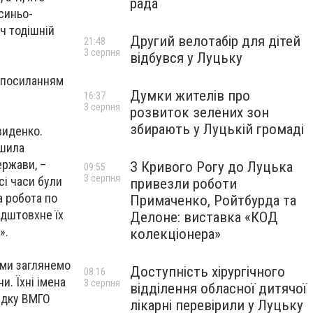
рада
 синьо-
ч тодішній
Другий велотабір для дітей
21:48
3 серпня
відбувся у Луцьку
м посиланням
Думки жителів про
16:37
3 серпня
розвиток зелених зон
збирають у Луцькій громаді
виденко.
ішила
ержави, –
З Кривого Рогу до Луцька
09:55
3 серпня
сі часи були
привезли роботи
а робота по
Примаченко, Ройтбурда та
ідштовхне їх
Делоне: виставка «КОД
».
колекціонера»
, ми заглянемо
Доступність хірургічного
08:16
и. Їхні імена
3 серпня
відділення обласної дитячої
редку ВМГО
лікарні перевірили у Луцьку