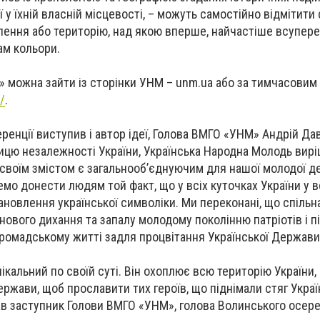
ї у їхній власній місцевості, – можуть самостійно відмітити
ення або територію, над якою вперше, найчастіше всупере
нам кольори.
і» можна зайти із сторінки УНМ – unm.ua або за тимчасови
/
.
енції виступив і автор ідеї, Голова ВМГО «УНМ» Андрій Да
ицю незалежності України, Українська Народна Молодь вир
 своїм змістом є загальнооб’єднуючим для нашої молодої д
емо донести людям той факт, що у всіх куточках України у в
ановлення української символіки. Ми переконані, що спільн
нового дихання та запалу молодому поколінню патріотів і п
 громадському житті задля процвітання Української Держави
нікальний по своїй суті. Він охоплює всю територію України
ржави, щоб прославити тих героїв, що піднімали стяг Україн
азав заступник Голови ВМГО «УНМ», голова Волинського осе