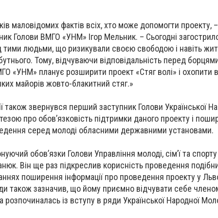
ів маловідомих фактів всіх, хто може допомогти проекту, –
пник Голови ВМГО «УНМ» Ігор Мельник. – Сьогодні загостри
д тими людьми, що ризикували своєю свободою і навіть жи
бутнього. Тому, відчуваючи відповідальність перед борцями
МГО «УНМ» планує розширити проект «Стяг волі» і охопити 
 яких майорів жовто-блакитний стяг.»
ї також звернувся перший заступник Голови Української На
 тезою про обов’язковість підтримки даного проекту і поши
оведення серед молоді обласними державними установами.
онуючий обов’язки Голови Управління молоді, сім’ї та спорту
анюк. Він ще раз підкреслив корисність проведення подібни
аннях поширення інформації про проведення проекту у Льво
ди також зазначив, що йому приємно відчувати себе члено
а розпочиналась із вступу в ряди Української Народної Моло