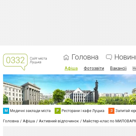
Головна
Новин
Афіша
Фотозвіти
Вакансії
Н
М
Медичні заклади міста
Р
Ресторани і кафе Луцька
З
Запитай юр
Головна
Афіша
Активний відпочинок
Майстер-клас по МИЛОВАРІ