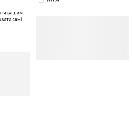
Театри
дати вашим
ювати самі