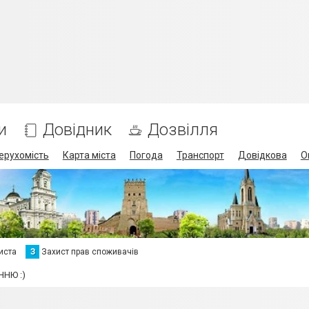
и
Довідник
Дозвілля
ерухомість
Карта міста
Погода
Транспорт
Довідкова
О
иста
З
Захист прав споживачів
ННЮ :)