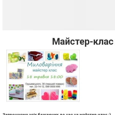
Майстер-клас
Запрошуємо усіх бажаючих до нас на майстер-клас :)