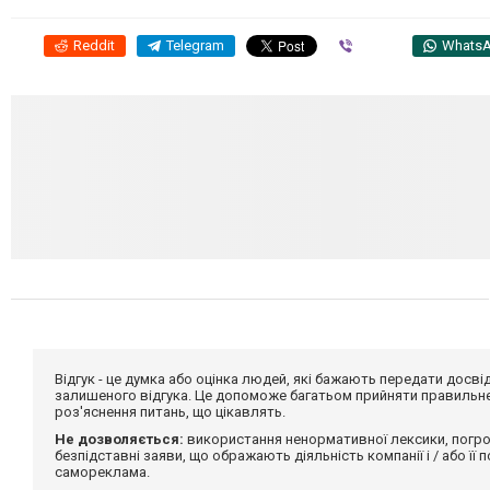
Reddit
Telegram
Viber
Whats
Відгук - це думка або оцінка людей, які бажають передати дос
залишеного відгука. Це допоможе багатьом прийняти правильне 
роз'яснення питань, що цікавлять.
Не дозволяється:
використання ненормативної лексики, погро
безпідставні заяви, що ображають діяльність компанії і / або її
самореклама.