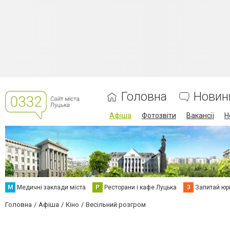
Головна
Новин
Афіша
Фотозвіти
Вакансії
Н
М
Медичні заклади міста
Р
Ресторани і кафе Луцька
З
Запитай юр
Головна
Афіша
Кіно
Весільний розгром