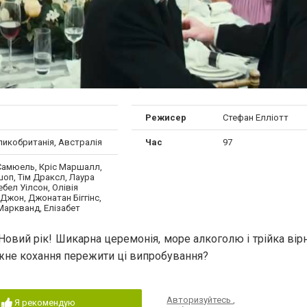
Режисер
Стефан Елліотт
ликобританія, Австралія
Час
97
Самюель, Кріс Маршалл,
шоп, Тім Драксл, Лаура
ебел Уілсон, Олівія
Джон, Джонатан Біггінс,
Маркванд, Елізабет
 Новий рік! Шикарна церемонія, море алкоголю і трійка вірн
жне кохання пережити ці випробування?
Авторизуйтесь
,
Я рекомендую