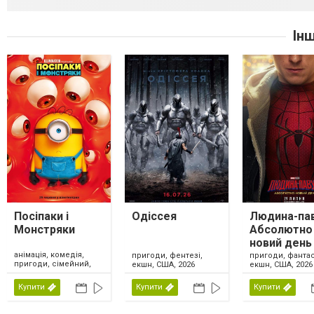
Ін
Посіпаки і
Одіссея
Людина-пав
Монстряки
Абсолютно
новий день
анімація, комедія,
пригоди, фентезі,
пригоди, фантас
пригоди, сімейний,
екшн, США, 2026
екшн, США, 2026
США, 2026
Купити
Купити
Купити