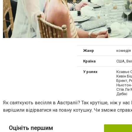
Жанр
комедія
Країна
США, Ве
У ролях
Ксавьє 
Кевін Бі
Брент, Р
Ньютон-
Стів Ле 
Дебікі
Як святкують весілля в Австралії? Так крутіше, ніж у нас
вирішили відірватися на повну котушку. Чи зможе справ
Оцініть першим