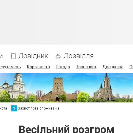
и
Довідник
Дозвілля
ерухомість
Карта міста
Погода
Транспорт
Довідкова
О
иста
З
Захист прав споживачів
Весільний розгром