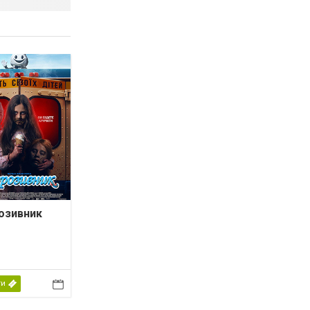
озивник
ти