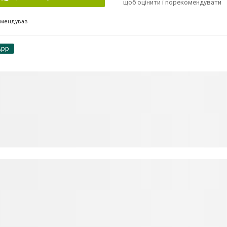
щоб оцінити і порекомендувати
омендував
App