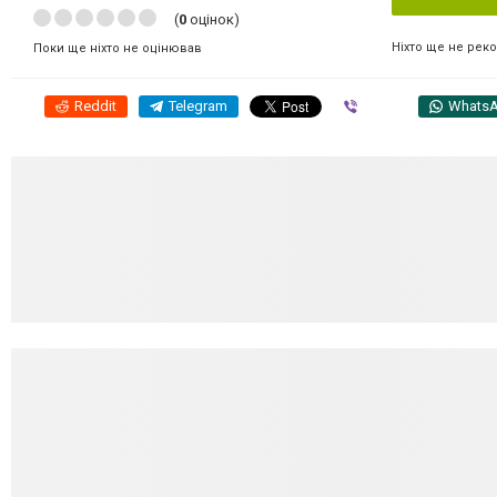
(
0
оцінок)
Ніхто ще не рек
Поки ще ніхто не оцінював
Reddit
Telegram
Viber
Whats