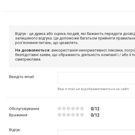
Відгук - це думка або оцінка людей, які бажають передати дос
залишеного відгука. Це допоможе багатьом прийняти правильне 
роз'яснення питань, що цікавлять.
Не дозволяється:
використання ненормативної лексики, погро
безпідставні заяви, що ображають діяльність компанії і / або її
самореклама.
Введіть email:
Ваш e-mail не відображатиметься на сайті
Обслуговування
0/12
Враження
0/12
Відгук: