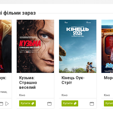
ші фільми зараз
ук:
Кузьма:
Кінець Оук-
Мор
Страшно
Стріт
веселий
тика,
Кіно
Кіно
Кіно
Купити
Купити
Купи