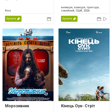
анімація, комедія, пригоди,
Кіно
сімейний, США, 2026
Купити
Купити
Морозивник
Кінець Оук- Стріт