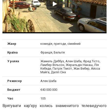
Жанр
комедія, пригоди, сімейний
Країна
Франція, Бельгія
У ролях
Жамель Деббуз, Ален Шаба, Фред Тісто,
Ламбер Вільсон, Жеральдін Накаш, Лія
Кебеде, Патрік Тімсіт, Жак Вебер, Айсса
Майга, Даліп Сінх
Режисер
Ален Шаба
Бюджет
€40 000 000
Час
105
Врятувати кар'єру колись знаменитого телеведучого