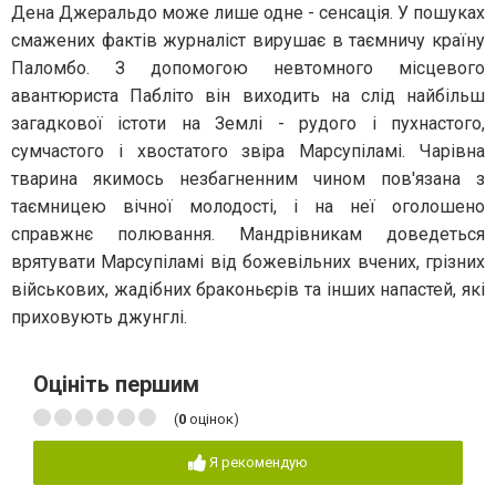
Дена Джеральдо може лише одне - сенсація. У пошуках
смажених фактів журналіст вирушає в таємничу країну
Паломбо. З допомогою невтомного місцевого
авантюриста Пабліто він виходить на слід найбільш
загадкової істоти на Землі - рудого і пухнастого,
сумчастого і хвостатого звіра Марсупіламі. Чарівна
тварина якимось незбагненним чином пов'язана з
таємницею вічної молодості, і на неї оголошено
справжнє полювання. Мандрівникам доведеться
врятувати Марсупіламі від божевільних вчених, грізних
військових, жадібних браконьєрів та інших напастей, які
приховують джунглі.
Оцініть першим
(
0
оцінок)
Я рекомендую