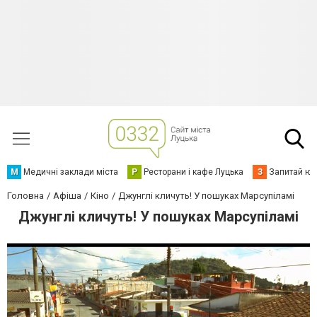
М
Медичні заклади міста
Р
Ресторани і кафе Луцька
З
Запитай юр
Головна
Афіша
Кіно
Джунглі кличуть! У пошуках Марсупіламі
Джунглі кличуть! У пошуках Марсупіламі