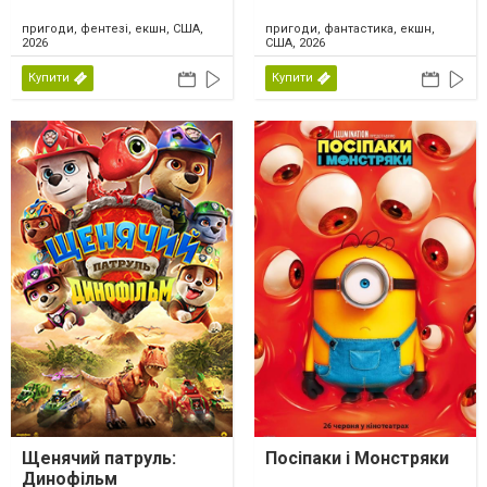
пригоди, фентезі, екшн, США,
пригоди, фантастика, екшн,
2026
США, 2026
Купити
Купити
Щенячий патруль:
Посіпаки і Монстряки
Динофільм