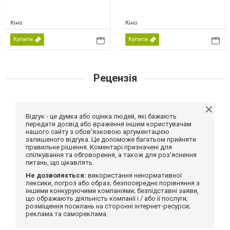
Кіно
Кіно
Купити
Купити
Рецензія
Відгук - це думка або оцінка людей, які бажають
передати досвід або враження іншим користувачам
нашого сайту з обов'язковою аргументацією
залишеного відгука. Це допоможе багатьом прийняти
правильне рішення. Коментарі призначені для
спілкування та обговорення, а також для роз'яснення
питань, що цікавлять.
Не дозволяється:
використання ненормативної
лексики, погроз або образ; безпосереднє порівняння з
іншими конкуруючими компаніями; безпідставні заяви,
що ображають діяльність компанії і / або її послуги;
розміщення посилань на сторонні інтернет-ресурси;
реклама та самореклама.