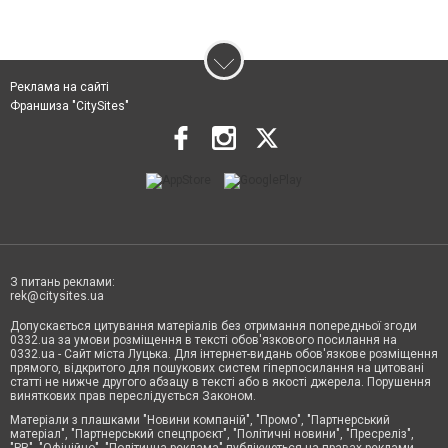
Реклама на сайті
Франшиза "CitySites"
З питань реклами:
rek@citysites.ua
Допускається цитування матеріалів без отримання попередньої згоди
0332.ua за умови розміщення в тексті обов'язкового посилання на
0332.ua - Сайт міста Луцька. Для інтернет-видань обов'язкове розміщення
прямого, відкритого для пошукових систем гіперпосилання на цитовані
статті не нижче другого абзацу в тексті або в якості джерела. Порушення
виняткових прав переслідується Законом.
Матеріали з плашками "Новини компаній", "Промо", "Партнерський
матеріал", "Партнерський спецпроєкт", "Політичні новини", "Пресреліз",