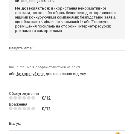
питань, що цікавлять.
Не дозволяється:
використання ненормативної
лексики, погроз або образ; безпосереднє порівняння з
іншими конкуруючими компаніями; безпідставні заяви,
що ображають діяльність компанії і / або її послуги;
розміщення посилань на сторонні інтернет-ресурси;
реклама та самореклама.
Введіть email:
Ваш e-mail не відображатиметься на сайті
або
Авторизуйтесь
для написання відгуку
Обслуговування
0/12
Враження
0/12
Відгук: