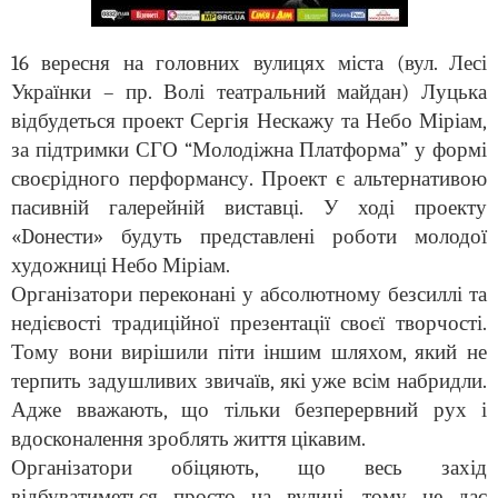
16 вересня на головних вулицях міста (вул. Лесі
Українки – пр. Волі театральний майдан) Луцька
відбудеться проект Сергія Нескажу та Небо Міріам,
за підтримки СГО “Молодіжна Платформа” у формі
своєрідного перформансу. Проект є альтернативою
пасивній галерейній виставці. У ході проекту
«Doнести» будуть представлені роботи молодої
художниці Небо Міріам.
Організатори переконані у абсолютному безсиллі та
недієвості традиційної презентації своєї творчості.
Тому вони вирішили піти іншим шляхом, який не
терпить задушливих звичаїв, які уже всім набридли.
Адже вважають, що тільки безперервний рух і
вдосконалення зроблять життя цікавим.
Організатори обіцяють, що весь захід
відбуватиметься просто на вулиці, тому це дає