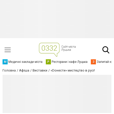
М
Медичні заклади міста
Р
Ресторани і кафе Луцька
З
Запитай юр
Головна
Афіша
Виставки
«Doнести» мистецтво в русі!