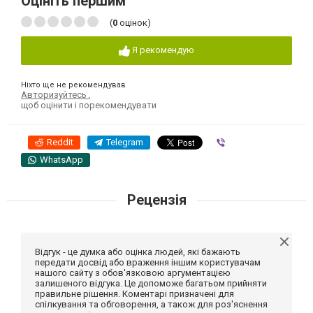
Оцініть першим
(
0
оцінок)
Я рекомендую
Ніхто ще не рекомендував
Авторизуйтесь
,
щоб оцінити і порекомендувати
Reddit
Telegram
Viber
WhatsApp
Рецензія
Відгук - це думка або оцінка людей, які бажають
передати досвід або враження іншим користувачам
нашого сайту з обов'язковою аргументацією
залишеного відгука. Це допоможе багатьом прийняти
правильне рішення. Коментарі призначені для
спілкування та обговорення, а також для роз'яснення