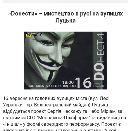
«Doнести» − мистецтво в русі на вулицях
Луцька
16 вересня на головних вулицях міста (вул. Лесі
Українки - пр. Волі театральний майдан) Луцька
відбудеться проект Сергія Нескажу та Небо Міріам, за
підтримки СГО "Молодіжна Платформа" та видавництва
«Ініціал» у формі своєрідного перформансу. Проект є
альтернативою пасивній галерейній виставці. У ході