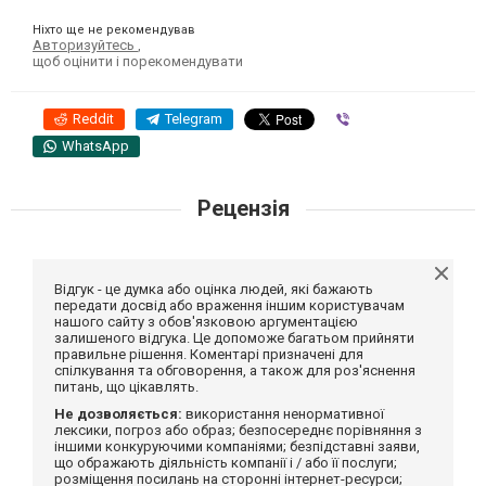
Ніхто ще не рекомендував
Авторизуйтесь
,
щоб оцінити і порекомендувати
Reddit
Telegram
Viber
WhatsApp
Рецензія
Відгук - це думка або оцінка людей, які бажають
передати досвід або враження іншим користувачам
нашого сайту з обов'язковою аргументацією
залишеного відгука. Це допоможе багатьом прийняти
правильне рішення. Коментарі призначені для
спілкування та обговорення, а також для роз'яснення
питань, що цікавлять.
Не дозволяється:
використання ненормативної
лексики, погроз або образ; безпосереднє порівняння з
іншими конкуруючими компаніями; безпідставні заяви,
що ображають діяльність компанії і / або її послуги;
розміщення посилань на сторонні інтернет-ресурси;