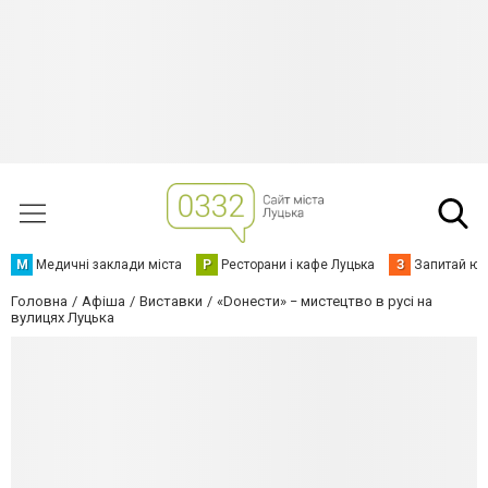
М
Медичні заклади міста
Р
Ресторани і кафе Луцька
З
Запитай юр
Головна
Афіша
Виставки
«Doнести» − мистецтво в русі на
вулицях Луцька