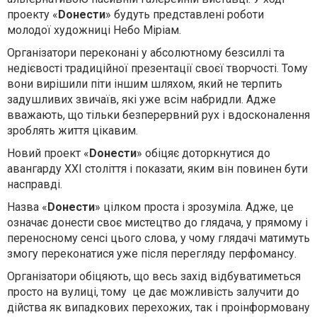
проекту «
Doнести
» будуть представлені роботи
молодої художниці Небо Міріам.
Організатори переконані у абсолютному безсиллі та
недієвості традиційної презентації своєї творчості. Тому
вони вирішили піти іншим шляхом, який не терпить
задушливих звичаїв, які уже всім набридли. Адже
вважають, що тільки безперервний рух і вдосконалення
зроблять життя цікавим.
Новий проект «
Doнести
» обіцяє доторкнутися до
авангарду ХХІ століття і показати, яким він повинен бути
насправді.
Назва «
Doнести
» цілком проста і зрозуміла. Адже, це
означає донести своє мистецтво до глядача, у прямому і
переносному сенсі цього слова, у чому глядачі матимуть
змогу переконатися уже після перегляду перфомансу.
Організатори обіцяють, що весь захід відбуватиметься
просто на вулиці, тому це дає можливість залучити до
дійства як випадкових перехожих, так і проінформовану