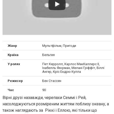
Жанр
Мультфільм, Пригоди
Країна
Бельгия
У ролях
Пет Керролл, Карлос МакКаллерс II,
Ізабелль Фюрман, Мелані Гріффіт, Біллі
Ангер, Кріс Ендрю Кулла
Режисер
Бен Стассен
Час
90
Вірні друзі назавжди, черепахи Семмі і Рей,
насолоджуються розміреним життям поблизу океану, а
також наглядають за Ріккі і Еллою, які тільки що