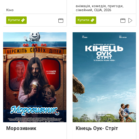
анімація, комедія, пригоди,
Кіно
сімейний, США, 2026
Купити
Купити
Морозивник
Кінець Оук- Стріт