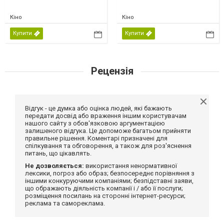
Кіно
Кіно
Купити
Купити
Рецензія
Відгук - це думка або оцінка людей, які бажають
передати досвід або враження іншим користувачам
нашого сайту з обов'язковою аргументацією
залишеного відгука. Це допоможе багатьом прийняти
правильне рішення. Коментарі призначені для
спілкування та обговорення, а також для роз'яснення
питань, що цікавлять.
Не дозволяється:
використання ненормативної
лексики, погроз або образ; безпосереднє порівняння з
іншими конкуруючими компаніями; безпідставні заяви,
що ображають діяльність компанії і / або її послуги;
розміщення посилань на сторонні інтернет-ресурси;
реклама та самореклама.