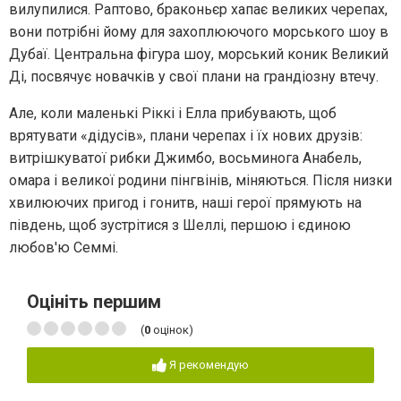
вилупилися. Раптово, браконьєр хапає великих черепах,
вони потрібні йому для захоплюючого морського шоу в
Дубаї. Центральна фігура шоу, морський коник Великий
Ді, посвячує новачків у свої плани на грандіозну втечу.
Але, коли маленькі Ріккі і Елла прибувають, щоб
врятувати «дідусів», плани черепах і їх нових друзів:
витрішкуватої рибки Джимбо, восьминога Анабель,
омара і великої родини пінгвінів, міняються. Після низки
хвилюючих пригод і гонитв, наші герої прямують на
південь, щоб зустрітися з Шеллі, першою і єдиною
любов'ю Семмі.
Оцініть першим
(
0
оцінок)
Я рекомендую