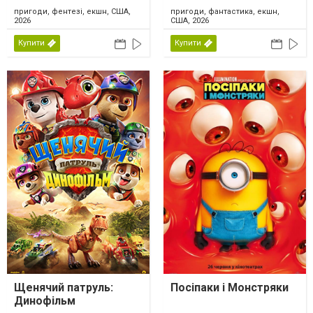
пригоди, фентезі, екшн, США,
пригоди, фантастика, екшн,
2026
США, 2026
Купити
Купити
Щенячий патруль:
Посіпаки і Монстряки
Динофільм