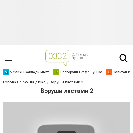
М
Медичні заклади міста
Р
Ресторани і кафе Луцька
З
Запитай юр
Головна
Афіша
Кіно
Воруши ластами 2
Воруши ластами 2