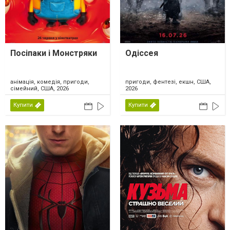
Посіпаки і Монстряки
Одіссея
анімація, комедія, пригоди,
пригоди, фентезі, екшн, США,
сімейний, США, 2026
2026
Купити
Купити