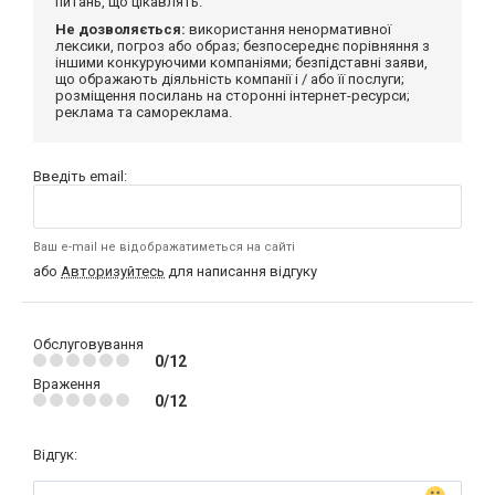
питань, що цікавлять.
Не дозволяється:
використання ненормативної
лексики, погроз або образ; безпосереднє порівняння з
іншими конкуруючими компаніями; безпідставні заяви,
що ображають діяльність компанії і / або її послуги;
розміщення посилань на сторонні інтернет-ресурси;
реклама та самореклама.
Введіть email:
Ваш e-mail не відображатиметься на сайті
або
Авторизуйтесь
для написання відгуку
Обслуговування
0/12
Враження
0/12
Відгук: