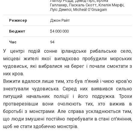
Лалор Родді, Девід Пірс, Брона
Галлахер, Паскаль Скотт, Клелія Мерфі,
Луїс Демпсі, Micheál O'Gruagain
Режисер
Джон Райт
Бюджет
$4 000 000
Час
94
У центрі подій сонне ірландське рибальське село,
місцеві жителі якої випадково пробудили морських
чудовиськ, які вибралися на берег і почали смоктати з
них кров.
Вижити вдалося лише тим, хто був п'яний і чиєю кров'ю
знехтували чудовиська. Серед них виявився сильно
питущий начальник поліції і його подружка. Трохи
протверезівши вони очолюють тих, хто вижив в
боротьбі з монстрами. Але справа ускладнюється тим,
що люди змушені постійно перебувати в стані сп'яніння,
щоб не стати здобиччю монстрів.