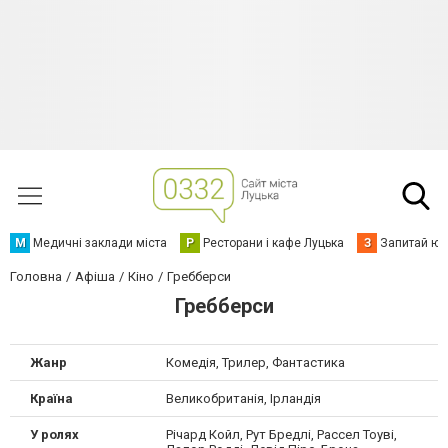
М
Медичні заклади міста
Р
Ресторани і кафе Луцька
З
Запитай юр
Головна
Афіша
Кіно
Гребберси
Гребберси
Жанр
Комедія, Трилер, Фантастика
Країна
Великобританія, Ірландія
У ролях
Річард Койл, Рут Бредлі, Рассел Тоуві,