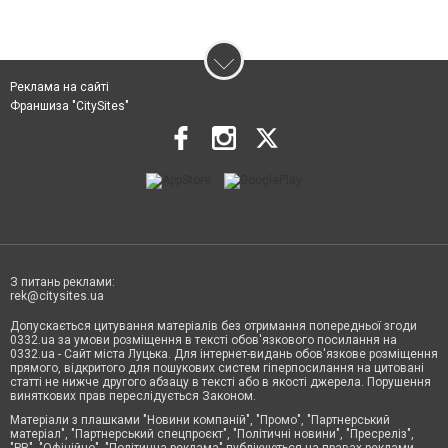
Реклама на сайті
Франшиза "CitySites"
З питань реклами:
rek@citysites.ua
Допускається цитування матеріалів без отримання попередньої згоди
0332.ua за умови розміщення в тексті обов'язкового посилання на
0332.ua - Сайт міста Луцька. Для інтернет-видань обов'язкове розміщення
прямого, відкритого для пошукових систем гіперпосилання на цитовані
статті не нижче другого абзацу в тексті або в якості джерела. Порушення
виняткових прав переслідується Законом.
Матеріали з плашками "Новини компаній", "Промо", "Партнерський
матеріал", "Партнерський спецпроєкт", "Політичні новини", "Пресреліз",
"PR", "Офіційно", "Політична реклама" публікуються на правах реклами.