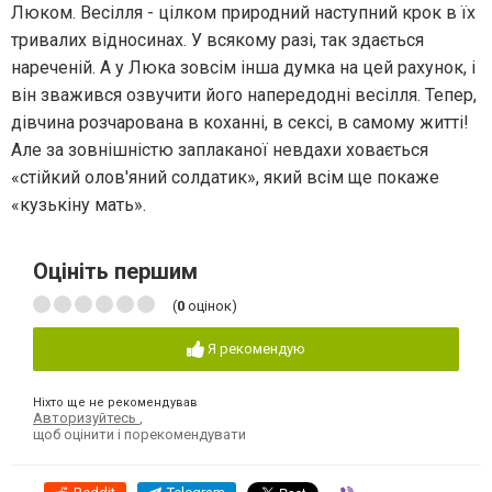
Люком. Весілля - цілком природний наступний крок в їх
тривалих відносинах. У всякому разі, так здається
нареченій. А у Люка зовсім інша думка на цей рахунок, і
він зважився озвучити його напередодні весілля. Тепер,
дівчина розчарована в коханні, в сексі, в самому житті!
Але за зовнішністю заплаканої невдахи ховається
«стійкий олов'яний солдатик», який всім ще покаже
«кузькіну мать».
Оцініть першим
(
0
оцінок)
Я рекомендую
Ніхто ще не рекомендував
Авторизуйтесь
,
щоб оцінити і порекомендувати