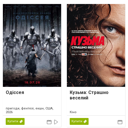
Одіссея
Кузьма: Страшно
веселий
пригоди, фентезі, екшн, США,
2026
Кіно
Купити
Купити