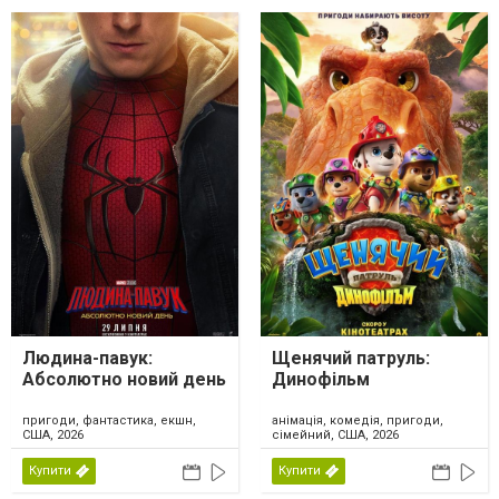
Людина-павук:
Щенячий патруль:
Абсолютно новий день
Динофільм
пригоди, фантастика, екшн,
анімація, комедія, пригоди,
США, 2026
сімейний, США, 2026
Купити
Купити