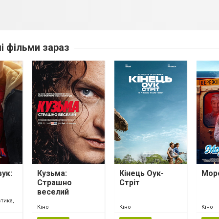
ші фільми зараз
ук:
Кузьма:
Кінець Оук-
Мор
Страшно
Стріт
веселий
тика,
Кіно
Кіно
Кіно