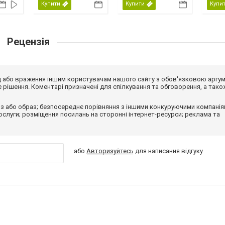
Купити
Купити
Купи
Рецензія
від або враження іншим користувачам нашого сайту з обов'язковою аргу
рішення. Коментарі призначені для спілкування та обговорення, а тако
з або образ; безпосереднє порівняння з іншими конкуруючими компанія
 послуги; розміщення посилань на сторонні інтернет-ресурси; реклама та
або
Авторизуйтесь
для написання відгуку