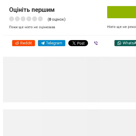
Оцініть першим
(
0
оцінок)
Ніхто ще не рек
Поки ще ніхто не оцінював
Reddit
Telegram
Viber
Whats