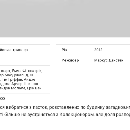
ойовик, триллер
Рік
2012
Режисер
Маркус Данстен
юарт, Емма Фітцпатрік,
ер МакДональд, Лі
, Тім Гріффін, Андре
ендолл Арчер, Шеннон
ендон Молале, Ерін Вей
000
я вибратися з пасток, розставлених по будинку загадкови
ті більше не зустрінеться з Колекціoнером, але доля розп