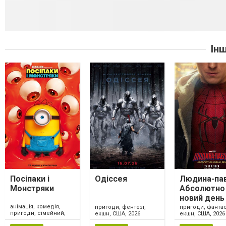
Ін
Посіпаки і
Одіссея
Людина-пав
Монстряки
Абсолютно
новий день
анімація, комедія,
пригоди, фентезі,
пригоди, фантас
пригоди, сімейний,
екшн, США, 2026
екшн, США, 2026
США, 2026