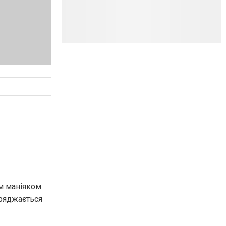
м маніяком
оряджається