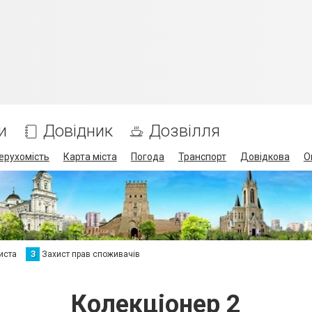
и
Довідник
Дозвілля
ерухомість
Карта міста
Погода
Транспорт
Довідкова
О
иста
З
Захист прав споживачів
Колекціонер 2