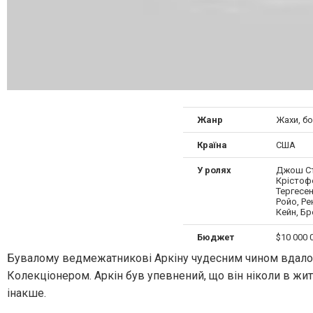
Жанр
Жахи, б
Країна
США
У ролях
Джош Ст
Крістоф
Тергесен
Ройо, Р
Кейн, Бр
Бюджет
$10 000 
Бувалому ведмежатникові Аркіну чудесним чином вдалос
Колекціонером. Аркін був упевнений, що він ніколи в жит
інакше.