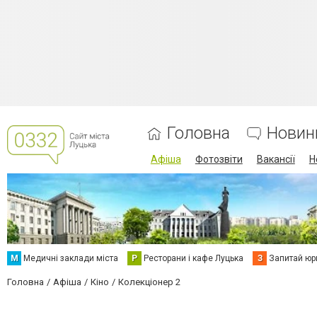
Головна
Новин
Афіша
Фотозвіти
Вакансії
Н
М
Медичні заклади міста
Р
Ресторани і кафе Луцька
З
Запитай юр
Головна
Афіша
Кіно
Колекціонер 2