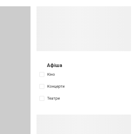
Афіша
Кіно
Концерти
Театри