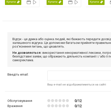
Купити
Купити
Купити
Відгук - це думка або оцінка людей, які бажають передати дос
залишеного відгука. Це допоможе багатьом прийняти правильне 
роз'яснення питань, що цікавлять.
Не дозволяється:
використання ненормативної лексики, погро
безпідставні заяви, що ображають діяльність компанії і / або її
самореклама.
Введіть email:
Ваш e-mail не відображатиметься на сайті
Обслуговування
0/12
Враження
0/12