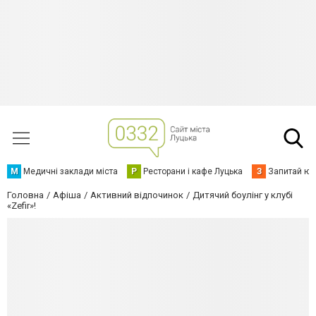
М
Медичні заклади міста
Р
Ресторани і кафе Луцька
З
Запитай юр
Головна
Афіша
Активний відпочинок
Дитячий боулінг у клубі
«Zefir»!