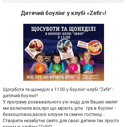
Дитячий боулінг у клубі «Zefir»!
Щосуботи та щонеділі з 11:00 у боулінг-клубі "Zefir" -
дитячий боулінг!
У програму розважального уік-енду для Ваших малят
ми включили все,про що мріють діти : гра в боулінг -
безкоштовно,веселі клоуни та смачні гостинці....
Створити незабутнє свято для своєї дитини так просто
разом із клубом "Zefir"!