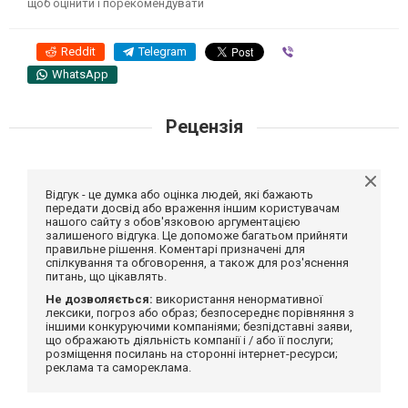
щоб оцінити і порекомендувати
Reddit
Telegram
Viber
WhatsApp
Рецензія
Відгук - це думка або оцінка людей, які бажають
передати досвід або враження іншим користувачам
нашого сайту з обов'язковою аргументацією
залишеного відгука. Це допоможе багатьом прийняти
правильне рішення. Коментарі призначені для
спілкування та обговорення, а також для роз'яснення
питань, що цікавлять.
Не дозволяється:
використання ненормативної
лексики, погроз або образ; безпосереднє порівняння з
іншими конкуруючими компаніями; безпідставні заяви,
що ображають діяльність компанії і / або її послуги;
розміщення посилань на сторонні інтернет-ресурси;
реклама та самореклама.