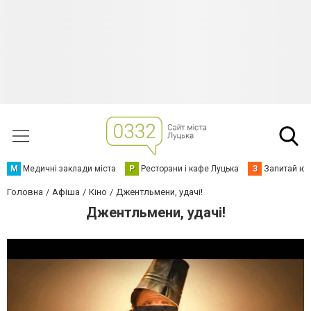
М
Медичні заклади міста
Р
Ресторани і кафе Луцька
З
Запитай юр
Головна
Афіша
Кіно
Джентльмени, удачі!
Джентльмени, удачі!