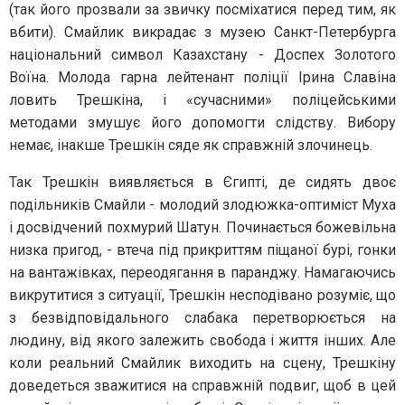
(так його прозвали за звичку посміхатися перед тим, як
вбити). Смайлик викрадає з музею Санкт-Петербурга
національний символ Казахстану - Доспех Золотого
Воїна. Молода гарна лейтенант поліції Ірина Славіна
ловить Трешкіна, і «сучасними» поліцейськими
методами змушує його допомогти слідству. Вибору
немає, інакше Трешкін сяде як справжній злочинець.
Так Трешкін виявляється в Єгипті, де сидять двоє
подільників Смайли - молодий злодюжка-оптиміст Муха
і досвідчений похмурий Шатун. Починається божевільна
низка пригод, - втеча під прикриттям піщаної бурі, гонки
на вантажівках, переодягання в паранджу. Намагаючись
викрутитися з ситуації, Трешкін несподівано розуміє, що
з безвідповідального слабака перетворюється на
людину, від якого залежить свобода і життя інших. Але
коли реальний Смайлик виходить на сцену, Трешкіну
доведеться зважитися на справжній подвиг, щоб в цей