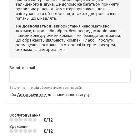
залишеного відгука. Це допоможе багатьом прийняти
правильне рішення. Коментарі призначені для
спілкування та обговорення, а також для роз'яснення
питань, що цікавлять.
Не дозволяється:
використання ненормативної
лексики, погроз або образ; безпосереднє порівняння з
іншими конкуруючими компаніями; безпідставні заяви,
що ображають діяльність компанії і / або її послуги;
розміщення посилань на сторонні інтернет-ресурси;
реклама та самореклама.
Введіть email:
Ваш e-mail не відображатиметься на сайті
або
Авторизуйтесь
для написання відгуку
Обслуговування
0/12
Враження
0/12