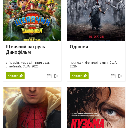
Щенячий патруль:
Одіссея
Динофільм
анімація, комедія, пригоди,
пригоди, фентезі, екшн, США,
сімейний, США, 2026
2026
Купити
Купити