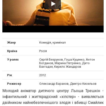
Жанр
Комедія, кримінал
Країна
Росія
У ролях
Сергій Безруков, Гоша Куценко, Антон
Богданов, Марина Петренко, Дато
Бахтадзе, Кирило Жандаров
Рік
2012
Режисер
Олександр Баранов, Дмитро Кисельов
Молодий аніматор дитячого центру Льоша Трешкін -
інфантильний і життєрадісний «хіпстер» - виявляється
двійником найнебезпечнішого злодія і вбивці Смайлик