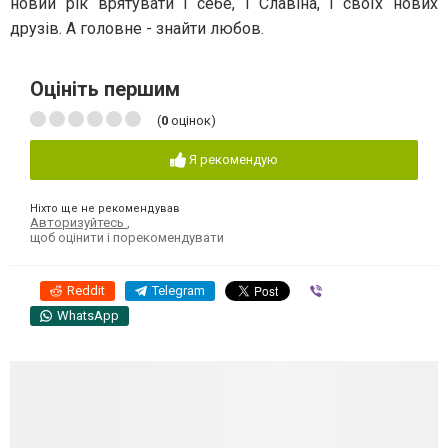
новий рік врятувати і себе, і Славіна, і своїх нових
друзів. А головне - знайти любов.
Оцініть першим
(
0
оцінок)
Я рекомендую
Ніхто ще не рекомендував
Авторизуйтесь
,
щоб оцінити і порекомендувати
Reddit
Telegram
Viber
WhatsApp