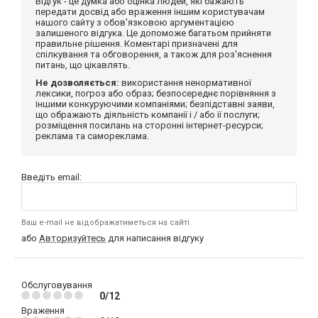
Відгук - це думка або оцінка людей, які бажають
передати досвід або враження іншим користувачам
нашого сайту з обов'язковою аргументацією
залишеного відгука. Це допоможе багатьом прийняти
правильне рішення. Коментарі призначені для
спілкування та обговорення, а також для роз'яснення
питань, що цікавлять.
Не дозволяється:
використання ненормативної
лексики, погроз або образ; безпосереднє порівняння з
іншими конкуруючими компаніями; безпідставні заяви,
що ображають діяльність компанії і / або її послуги;
розміщення посилань на сторонні інтернет-ресурси;
реклама та самореклама.
Введіть email:
Ваш e-mail не відображатиметься на сайті
або
Авторизуйтесь
для написання відгуку
Обслуговування
0/12
Враження