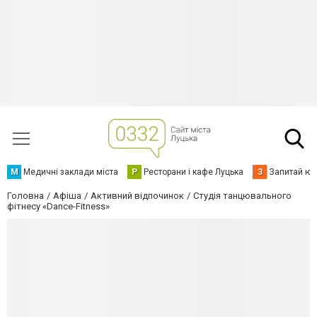
М
Медичні заклади міста
Р
Ресторани і кафе Луцька
З
Запитай юр
Головна
Афіша
Активний відпочинок
Студія танцювального
фітнесу «Dance-Fitness»