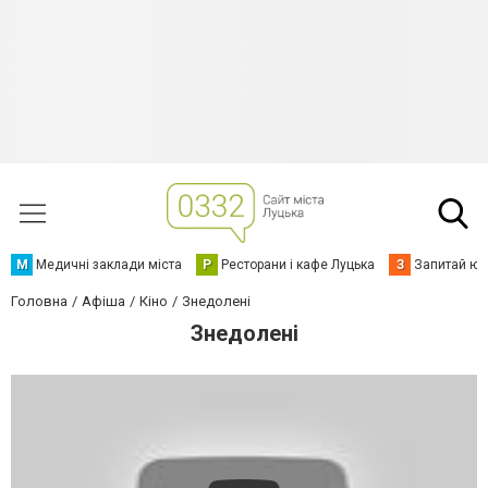
М
Медичні заклади міста
Р
Ресторани і кафе Луцька
З
Запитай юр
Головна
Афіша
Кіно
Знедолені
Знедолені