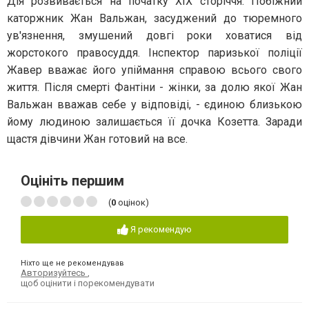
Дія розвивається на початку XIX сторіччя. Побіжний
каторжник Жан Вальжан, засуджений до тюремного
ув'язнення, змушений довгі роки ховатися від
жорстокого правосуддя. Інспектор паризької поліції
Жавер вважає його упіймання справою всього свого
життя. Після смерті Фантіни - жінки, за долю якої Жан
Вальжан вважав себе у відповіді, - єдиною близькою
йому людиною залишається її дочка Козетта. Заради
щастя дівчини Жан готовий на все.
Оцініть першим
(
0
оцінок)
Я рекомендую
Ніхто ще не рекомендував
Авторизуйтесь
,
щоб оцінити і порекомендувати