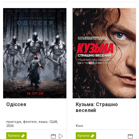
Одіссея
Кузьма: Страшно
веселий
пригоди, фентезі, екшн, США,
2026
Кіно
Купити
Купити