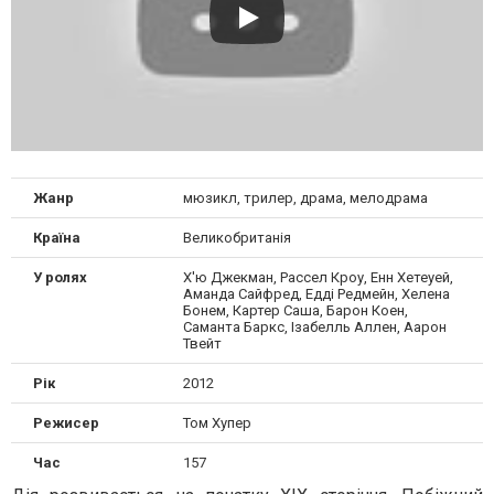
Жанр
мюзикл, трилер, драма, мелодрама
Країна
Великобританія
У ролях
Х'ю Джекман, Рассел Кроу, Енн Хетеуей,
Аманда Сайфред, Едді Редмейн, Хелена
Бонем, Картер Саша, Барон Коен,
Саманта Баркс, Ізабелль Аллен, Аарон
Твейт
Рік
2012
Режисер
Том Хупер
Час
157