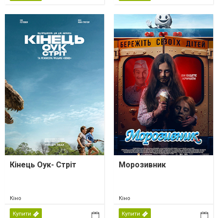
Кінець Оук- Стріт
Морозивник
Кіно
Кіно
Купити
Купити