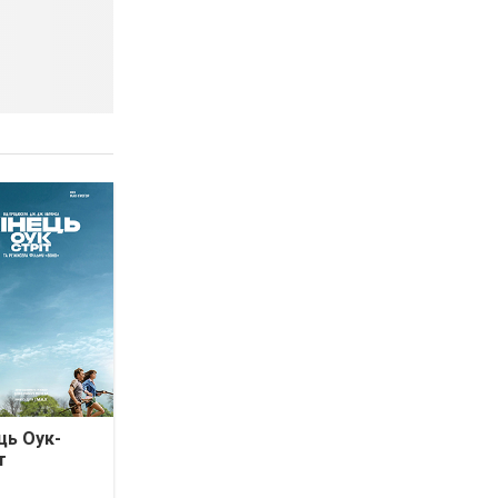
ць Оук-
т