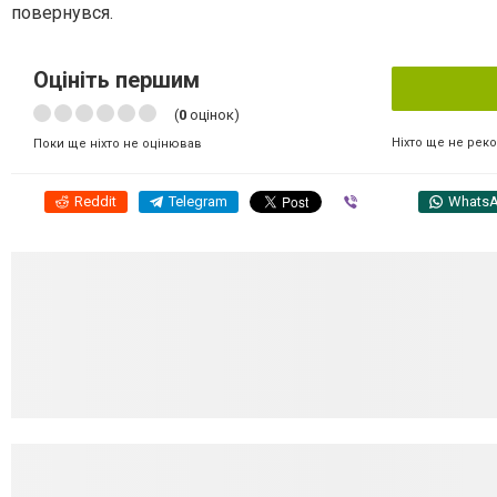
повернувся.
Оцініть першим
(
0
оцінок)
Ніхто ще не рек
Поки ще ніхто не оцінював
Reddit
Telegram
Viber
Whats