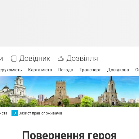
и
Довідник
Дозвілля
ерухомість
Карта міста
Погода
Транспорт
Довідкова
О
иста
З
Захист прав споживачів
Повернення героя