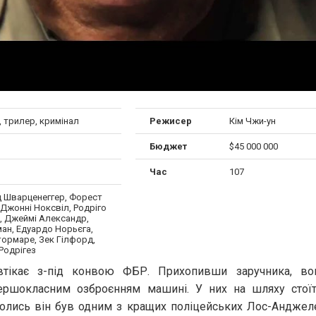
 трилер, кримінал
Режисер
Кім Чжи-ун
Бюджет
$45 000 000
Час
107
 Шварценеггер, Форест
 Джонні Ноксвіл, Родріго
, Джеймі Александр,
ман, Едуардо Норьєга,
тормаре, Зек Гілфорд,
Родрігез
 втікає з-під конвою ФБР. Прихопивши заручника, в
першокласним озброєнням машині. У них на шляху стої
олись він був одним з кращих поліцейських Лос-Анджеле