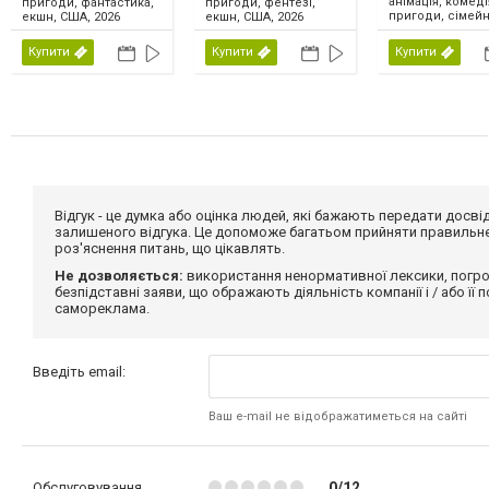
анімація, комеді
пригоди, фантастика,
пригоди, фентезі,
пригоди, сімейн
екшн, США, 2026
екшн, США, 2026
США, 2026
Купити
Купити
Купити
Відгук - це думка або оцінка людей, які бажають передати дос
залишеного відгука. Це допоможе багатьом прийняти правильне 
роз'яснення питань, що цікавлять.
Не дозволяється:
використання ненормативної лексики, погро
безпідставні заяви, що ображають діяльність компанії і / або її
самореклама.
Введіть email:
Ваш e-mail не відображатиметься на сайті
Обслуговування
0/12