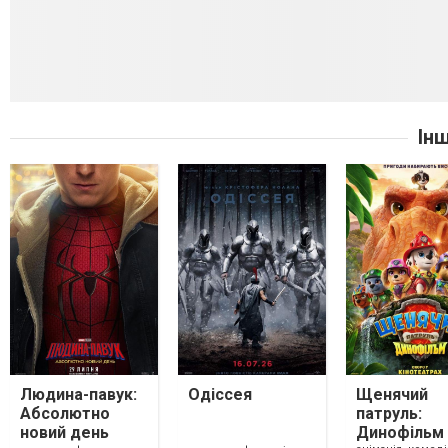
Ін
Людина-павук:
Одіссея
Щенячий
Абсолютно
патруль:
новий день
Динофільм