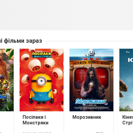
ші фільми зараз
Посіпаки і
Морозивник
Кіне
Монстряки
Стрі