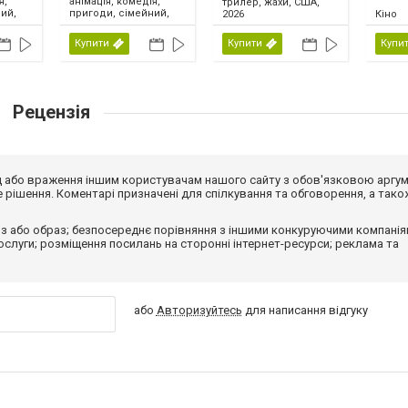
я,
анімація, комедія,
трилер, жахи, США,
ий,
пригоди, сімейний,
2026
Кіно
США, 2026
Купити
Купити
Купи
Рецензія
від або враження іншим користувачам нашого сайту з обов'язковою аргу
рішення. Коментарі призначені для спілкування та обговорення, а тако
з або образ; безпосереднє порівняння з іншими конкуруючими компанія
 послуги; розміщення посилань на сторонні інтернет-ресурси; реклама та
або
Авторизуйтесь
для написання відгуку