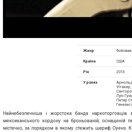
Жанр
бойовик,
Країна
США
Рік
2013
У ролях
Арнольд
Уїтакер,
Санторо
Луїс Гуз
Петер С
Генезис 
Найнебезпечніша і жорстока банда наркоторговців
мексиканського кордону на броньованій, оснащеній 
містечко, за порядком в якому стежить шериф Оуенз. К