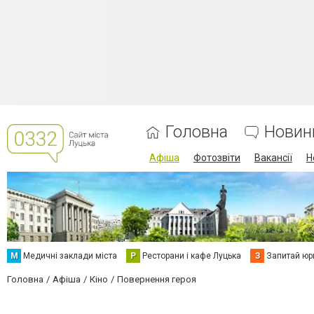
Головна
Новин
Афіша
Фотозвіти
Вакансії
Н
М
Медичні заклади міста
Р
Ресторани і кафе Луцька
З
Запитай юр
Головна
Афіша
Кіно
Повернення героя