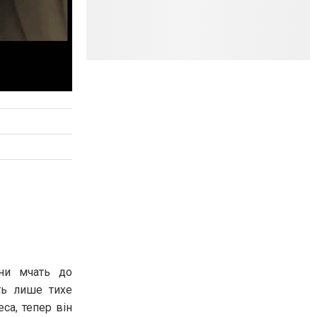
они мчать до
ть лише тихе
са, тепер він