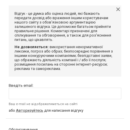
Відгук - це думка або оцінка людей, які бажають
передати досвід або враження іншим користувачам
нашого сайту з обов'язковою аргументацією
залишеного відгука. Це допоможе багатьом прийняти
правильне рішення. Коментарі призначені для
спілкування та обговорення, а також для роз'яснення
питань, що цікавлять.
Не дозволяється:
використання ненормативної
лексики, погроз або образ; безпосереднє порівняння з
іншими конкуруючими компаніями; безпідставні заяви,
що ображають діяльність компанії і / або її послуги;
розміщення посилань на сторонні інтернет-ресурси;
реклама та самореклама.
Введіть email:
Ваш e-mail не відображатиметься на сайті
або
Авторизуйтесь
для написання відгуку
Обслуговування