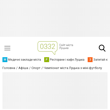
М
Медичні заклади міста
Р
Ресторани і кафе Луцька
З
Запитай юр
Головна
Афіша
Спорт
Чемпіонат міста Луцька з міні-футболу