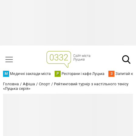
М
Медичні заклади міста
Р
Ресторани і кафе Луцька
З
Запитай юр
Головна
Афіша
Спорт
Рейтинговий турнір з настільного тенісу
«Луцька серія»