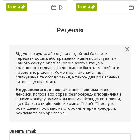
Купити
Купити
Рецензія
Відгук - це думка або оцінка людей, які бажають
передати досвід або враження іншим користувачам
нашого сайту з обов'язковою аргументацією
залишеного відгука. Це допоможе багатьом прийняти
правильне рішення. Коментарі призначені для
спілкування та обговорення, а також для роз'яснення
питань, що цікавлять.
Не дозволяється:
використання ненормативної
лексики, погроз або образ; безпосереднє порівняння з
іншими конкуруючими компаніями; безпідставні заяви,
що ображають діяльність компанії і / або її послуги;
розміщення посилань на сторонні інтернет-ресурси;
реклама та самореклама.
Введіть email: