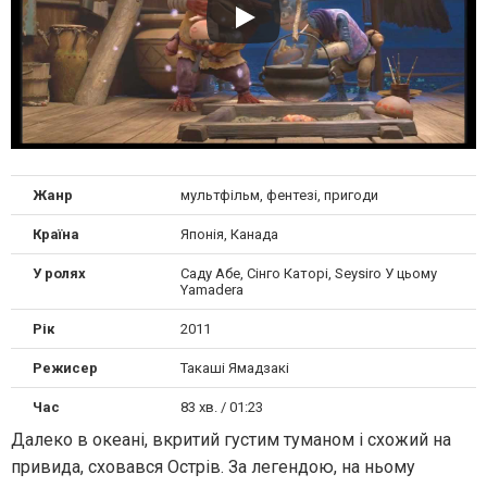
Жанр
мультфільм, фентезі, пригоди
Країна
Японія, Канада
У ролях
Саду Абе, Сінго Каторі, Sеysiro У цьому
Yamadera
Рік
2011
Режисер
Такаші Ямадзакі
Час
83 хв. / 01:23
Далеко в океані, вкритий густим туманом і схожий на
привида, сховався Острів. За легендою, на ньому