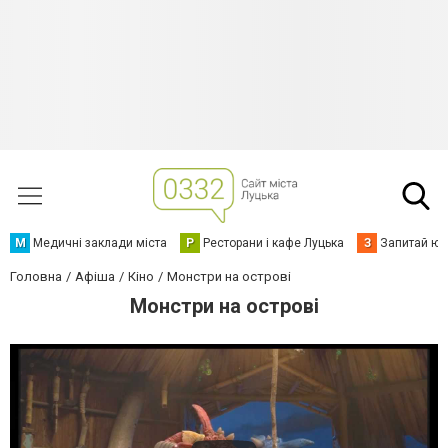
М
Медичні заклади міста
Р
Ресторани і кафе Луцька
З
Запитай юр
Головна
Афіша
Кіно
Монстри на острові
Монстри на острові