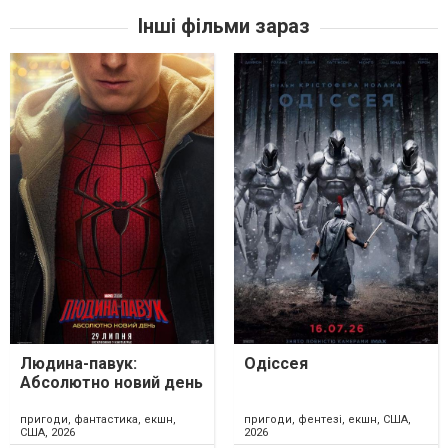
Інші фільми зараз
Людина-павук:
Одіссея
Абсолютно новий день
пригоди, фантастика, екшн,
пригоди, фентезі, екшн, США,
США, 2026
2026