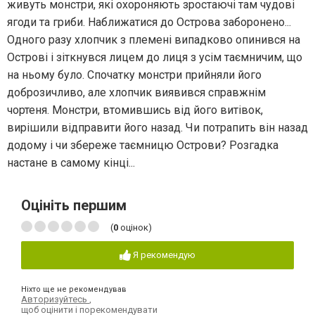
живуть монстри, які охороняють зростаючі там чудові
ягоди та гриби. Наближатися до Острова заборонено...
Одного разу хлопчик з племені випадково опинився на
Острові і зіткнувся лицем до лиця з усім таємничим, що
на ньому було. Спочатку монстри прийняли його
доброзичливо, але хлопчик виявився справжнім
чортеня. Монстри, втомившись від його витівок,
вирішили відправити його назад. Чи потрапить він назад
додому і чи збереже таємницю Острови? Розгадка
настане в самому кінці...
Оцініть першим
(
0
оцінок)
Я рекомендую
Ніхто ще не рекомендував
Авторизуйтесь
,
щоб оцінити і порекомендувати