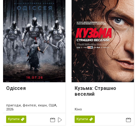
Одіссея
Кузьма: Страшно
веселий
пригоди, фентезі, екшн, США,
2026
Кіно
Купити
Купити