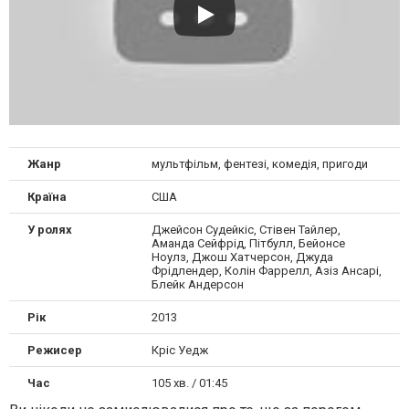
Жанр
мультфільм, фентезі, комедія, пригоди
Країна
США
У ролях
Джейсон Судейкіс, Стівен Тайлер,
Аманда Сейфрід, Пітбулл, Бейонсе
Ноулз, Джош Хатчерсон, Джуда
Фрідлендер, Колін Фаррелл, Азіз Ансарі,
Блейк Андерсон
Рік
2013
Режисер
Кріс Уедж
Час
105 хв. / 01:45