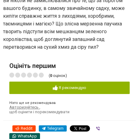
Ви ніколи не замислювалися про те, що за порогом
вашого будинку, в самому звичайному садку, може
кипіти справжнє життя з лиходіями, хоробрими,
таємницями і магією? Що злісна мерзенна паучиха
творить підступи всім мешканцям зеленого
королівства, щоб доглянутий запашний сад
перетворився на сухий хмиз да сіру пил?
Оцініть першим
(
0
оцінок)
Я рекомендую
Ніхто ще не рекомендував
Авторизуйтесь
,
щоб оцінити і порекомендувати
Reddit
Telegram
Viber
WhatsApp