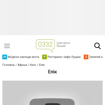
М
Медичні заклади міста
Р
Ресторани і кафе Луцька
З
Запитай юр
Головна
Афіша
Кіно
Епік
Епік