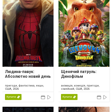
Людина-павук:
Щенячий патруль:
Абсолютно новий день
Динофільм
пригоди, фантастика, екшн,
анімація, комедія, пригоди,
США, 2026
сімейний, США, 2026
Купити
Купити