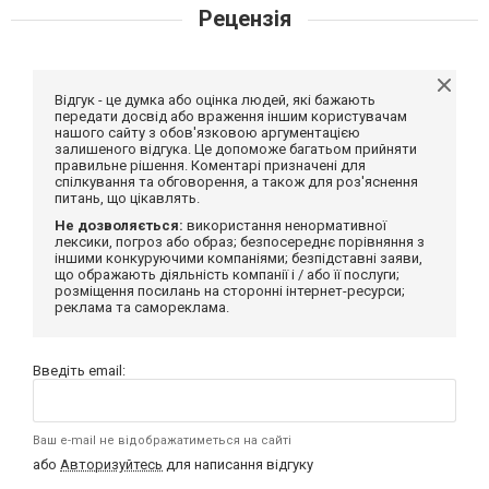
Рецензія
Відгук - це думка або оцінка людей, які бажають
передати досвід або враження іншим користувачам
нашого сайту з обов'язковою аргументацією
залишеного відгука. Це допоможе багатьом прийняти
правильне рішення. Коментарі призначені для
спілкування та обговорення, а також для роз'яснення
питань, що цікавлять.
Не дозволяється:
використання ненормативної
лексики, погроз або образ; безпосереднє порівняння з
іншими конкуруючими компаніями; безпідставні заяви,
що ображають діяльність компанії і / або її послуги;
розміщення посилань на сторонні інтернет-ресурси;
реклама та самореклама.
Введіть email:
Ваш e-mail не відображатиметься на сайті
або
Авторизуйтесь
для написання відгуку