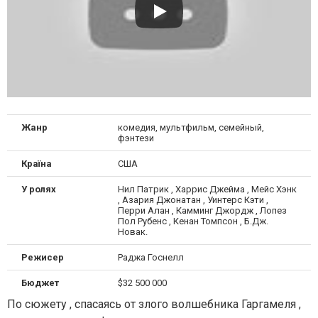
Жанр
комедия, мультфильм, семейный,
фэнтези
Країна
США
У ролях
Нил Патрик , Харрис Джейма , Мейс Хэнк
, Азария Джонатан , Уинтерс Кэти ,
Перри Алан , Камминг Джордж , Лопез
Пол Рубенс , Кенан Томпсон , Б.Дж.
Новак.
Режисер
Раджа Госнелл
Бюджет
$32 500 000
По сюжету , спасаясь от злого волшебника Гаргамеля ,