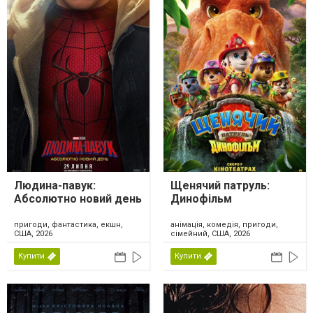
Людина-павук:
Щенячий патруль:
Абсолютно новий день
Динофільм
пригоди, фантастика, екшн,
анімація, комедія, пригоди,
США, 2026
сімейний, США, 2026
Купити
Купити