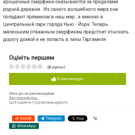
крошечные смурфики оказываются за пределами
родной деревни . Из своего волшебного мира они
попадают прямиком в наш мир , а именно в
Центральный парк города Нью - Йорк. Теперь
маленьким отважным смурфикам предстоит отыскать
дорогу домой и не попасть в лапы Гаргамеля.
Оцініть першим
(
0
оцінок)
Я рекомендую
Ніхто ще не рекомендував
Авторизуйтесь
,
щоб оцінити і порекомендувати
Reddit
Telegram
Viber
WhatsApp