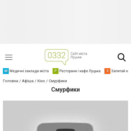
М
Медичні заклади міста
Р
Ресторани і кафе Луцька
З
Запитай юр
Головна
Афіша
Кіно
Смурфики
Смурфики