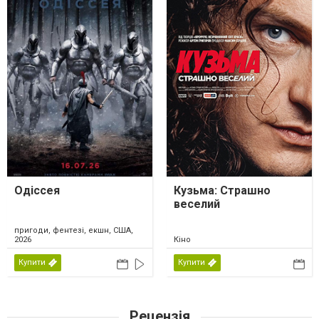
Одіссея
Кузьма: Страшно
веселий
пригоди, фентезі, екшн, США,
2026
Кіно
Купити
Купити
Рецензія