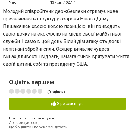
Час
137 хв. / 02:17
Молодий співробітник держбезпеки отримує нове
призначення в структуру охорони Білого Дому.
Пишаючись своєю новою позицією, він приводить
свою дочку на екскурсію на місце своєї майбутньої
служби. І саме в цей день Білий дім атакують деякі
непізнані збройні сили. Офіцер виявляє чудеса
винахідливості і відваги, намагаючись врятувати життя
своїй дитині, собі та президенту США.
Оцініть першим
(
0
оцінок)
Я рекомендую
Ніхто ще не рекомендував
Авторизуйтесь
,
щоб оцінити і порекомендувати