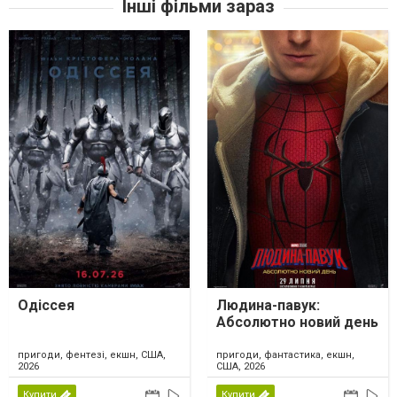
Інші фільми зараз
Одіссея
Людина-павук:
Абсолютно новий день
пригоди, фентезі, екшн, США,
пригоди, фантастика, екшн,
2026
США, 2026
Купити
Купити