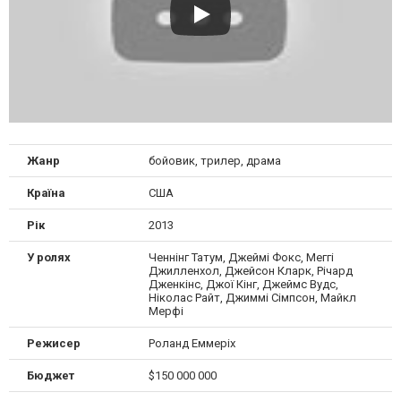
Жанр
бойовик, трилер, драма
Країна
США
Рік
2013
У ролях
Ченнінг Татум, Джеймі Фокс, Меггі
Джилленхол, Джейсон Кларк, Річард
Дженкінс, Джої Кінг, Джеймс Вудс,
Ніколас Райт, Джиммі Сімпсон, Майкл
Мерфі
Режисер
Роланд Еммеріх
Бюджет
$150 000 000