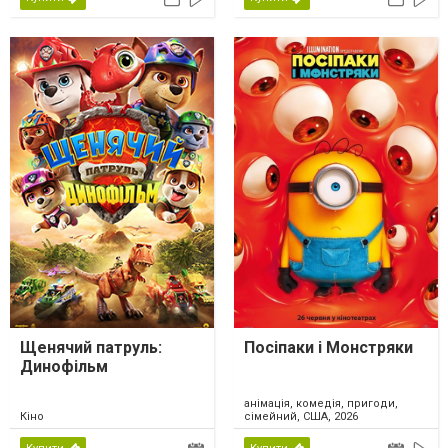
Щенячий патруль:
Посіпаки і Монстряки
Динофільм
анімація, комедія, пригоди,
Кіно
сімейний, США, 2026