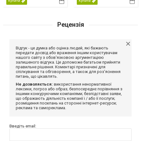
Купити
Купити
Рецензія
Відгук - це думка або оцінка людей, які бажають
передати досвід або враження іншим користувачам
нашого сайту з обов'язковою аргументацією
залишеного відгука. Це допоможе багатьом прийняти
правильне рішення. Коментарі призначені для
спілкування та обговорення, а також для роз'яснення
питань, що цікавлять.
Не дозволяється:
використання ненормативної
лексики, погроз або образ; безпосереднє порівняння з
іншими конкуруючими компаніями; безпідставні заяви,
що ображають діяльність компанії і / або її послуги;
розміщення посилань на сторонні інтернет-ресурси;
реклама та самореклама.
Введіть email: