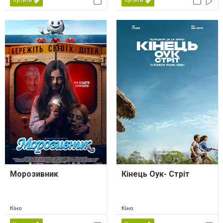
Купити
Купити
Морозивник
Кінець Оук- Стріт
Кіно
Кіно