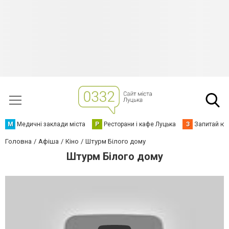
М
Медичні заклади міста
Р
Ресторани і кафе Луцька
З
Запитай юр
Головна
Афіша
Кіно
Штурм Білого дому
Штурм Білого дому