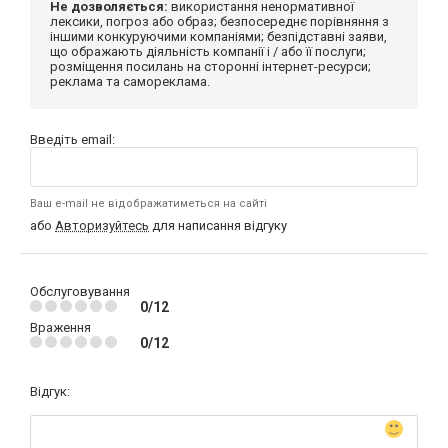
Не дозволяється:
використання ненормативної
лексики, погроз або образ; безпосереднє порівняння з
іншими конкуруючими компаніями; безпідставні заяви,
що ображають діяльність компанії і / або її послуги;
розміщення посилань на сторонні інтернет-ресурси;
реклама та самореклама.
Введіть email:
Ваш e-mail не відображатиметься на сайті
або
Авторизуйтесь
для написання відгуку
Обслуговування
0/12
Враження
0/12
Відгук: