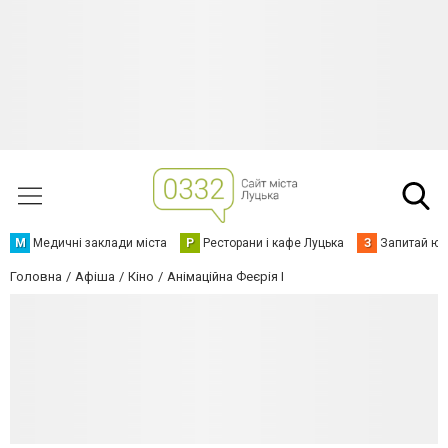
М
Медичні заклади міста
Р
Ресторани і кафе Луцька
З
Запитай юр
Головна
Афіша
Кіно
Анімаційна Феєрія І