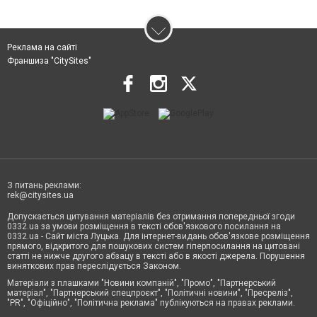
Реклама на сайті
Франшиза "CitySites"
З питань реклами:
rek@citysites.ua
Допускається цитування матеріалів без отримання попередньої згоди
0332.ua за умови розміщення в тексті обов'язкового посилання на
0332.ua - Сайт міста Луцька. Для інтернет-видань обов'язкове розміщення
прямого, відкритого для пошукових систем гіперпосилання на цитовані
статті не нижче другого абзацу в тексті або в якості джерела. Порушення
виняткових прав переслідується Законом.
Матеріали з плашками "Новини компаній", "Промо", "Партнерський
матеріал", "Партнерський спецпроєкт", "Політичні новини", "Пресреліз",
"PR", "Офіційно", "Політична реклама" публікуються на правах реклами.