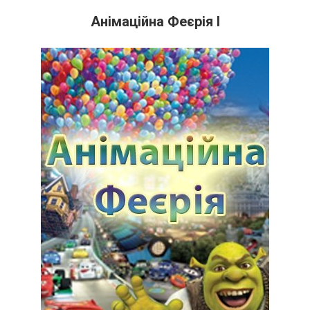
Анімаційна Феєрія І