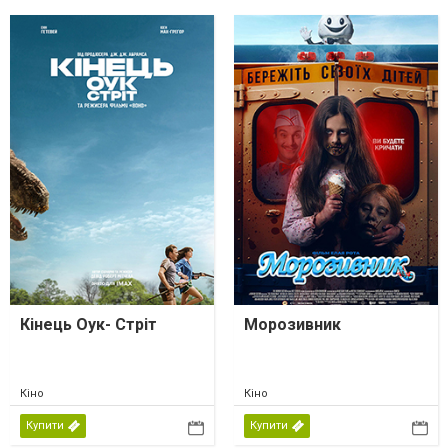
Кінець Оук- Стріт
Морозивник
Кіно
Кіно
Купити
Купити