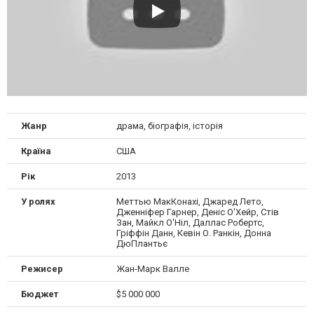
Жанр
драма, біографія, історія
Країна
США
Рік
2013
У ролях
Меттью МакКонахі, Джаред Лето,
Дженніфер Гарнер, Деніс О'Хейр, Стів
Зан, Майкл О'Ніл, Даллас Робертс,
Гріффін Данн, Кевін О. Ранкін, Донна
ДюПлантьє
Режисер
Жан-Марк Валле
Бюджет
$5 000 000