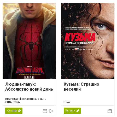
Людина-павук:
Кузьма: Страшно
Абсолютно новий день
веселий
пригоди, фантастика, екшн,
США, 2026
Кіно
Купити
Купити