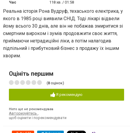
Час
118 хв. / 01:58
Реальна історія Рона Вудруф, техаського електрика, у
якого в 1985 році виявили СНІД. Тоді лікарі відвели
йому всього 30 днів, але він не побажав змиритися зі
смертним вироком і зумів продовжити своє життя,
приймаючи нетрадиційні ліки, а потім налагодив
підпільний і прибутковий бізнес з продажу їх іншим
хворим.
Оцініть першим
(
0
оцінок)
Я рекомендую
Ніхто ще не рекомендував
Авторизуйтесь
,
щоб оцінити і порекомендувати