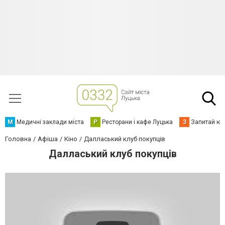
М
Медичні заклади міста
Р
Ресторани і кафе Луцька
З
Запитай юр
Головна
Афіша
Кіно
Далласький клуб покупців
Далласький клуб покупців