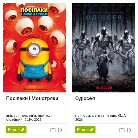
Посіпаки і Монстряки
Одіссея
анімація, комедія, пригоди,
пригоди, фентезі, екшн, США,
сімейний, США, 2026
2026
Купити
Купити