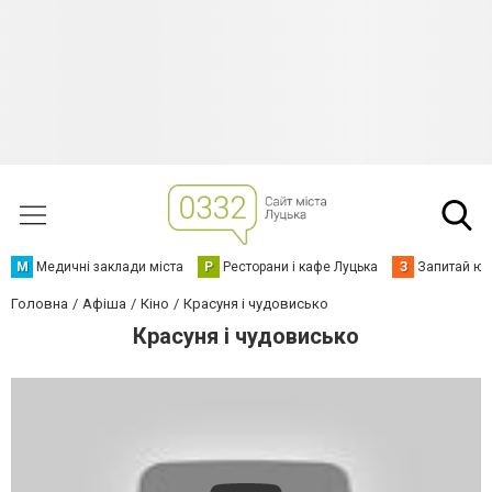
М
Медичні заклади міста
Р
Ресторани і кафе Луцька
З
Запитай юр
Головна
Афіша
Кіно
Красуня і чудовисько
Красуня і чудовисько