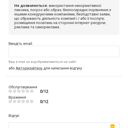
Не дозволяється:
використання ненормативної
лексики, погроз або образ; безпосереднє порівняння з
іншими конкуруючими компаніями; безпідставні заяви,
що ображають діяльність компанії і / або її послуги;
розміщення посилань на сторонні інтернет-ресурси;
реклама та самореклама.
Введіть email:
Ваш e-mail не відображатиметься на сайті
або
Авторизуйтесь
для написання відгуку
Обслуговування
0/12
Враження
0/12
Відгук: