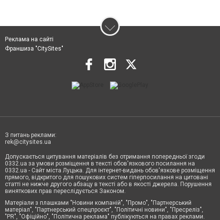
Реклама на сайті
Франшиза "CitySites"
З питань реклами:
rek@citysites.ua
Допускається цитування матеріалів без отримання попередньої згоди
0332.ua за умови розміщення в тексті обов'язкового посилання на
0332.ua - Сайт міста Луцька. Для інтернет-видань обов'язкове розміщення
прямого, відкритого для пошукових систем гіперпосилання на цитовані
статті не нижче другого абзацу в тексті або в якості джерела. Порушення
виняткових прав переслідується Законом.
Матеріали з плашками "Новини компаній", "Промо", "Партнерський
матеріал", "Партнерський спецпроєкт", "Політичні новини", "Пресреліз",
"PR", "Офіційно", "Політична реклама" публікуються на правах реклами.