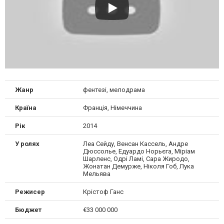
Жанр
фентезі, мелодрама
Країна
Франція, Німеччина
Рік
2014
У ролях
Леа Сейду, Венсан Кассель, Андре
Дюссолье, Едуардо Норьєга, Міріам
Шарленс, Одрі Ламі, Сара Жиродо,
Жонатан Демурже, Ніколя Гоб, Лука
Мельява
Режисер
Крістоф Ганс
Бюджет
€33 000 000