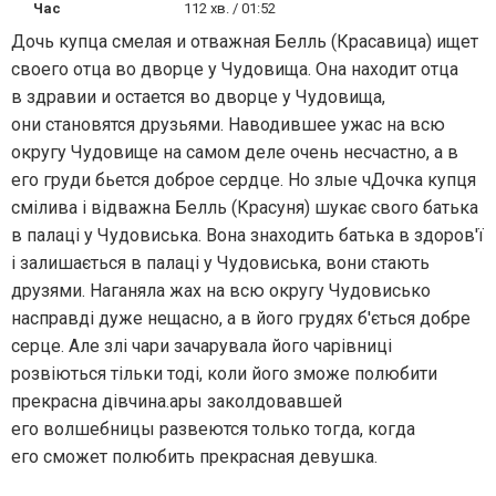
Час
112 хв. / 01:52
Дочь купца смелая и отважная Белль (Красавица) ищет
своего отца во дворце у Чудовища. Она находит отца
в здравии и остается во дворце у Чудовища,
они становятся друзьями. Наводившее ужас на всю
округу Чудовище на самом деле очень несчастно, а в
его груди бьется доброе сердце. Но злые чДочка купця
смілива і відважна Белль (Красуня) шукає свого батька
в палаці у Чудовиська. Вона знаходить батька в здоров'ї
і залишається в палаці у Чудовиська, вони стають
друзями. Наганяла жах на всю округу Чудовисько
насправді дуже нещасно, а в його грудях б'ється добре
серце. Але злі чари зачарувала його чарівниці
розвіються тільки тоді, коли його зможе полюбити
прекрасна дівчина.ары заколдовавшей
его волшебницы развеются только тогда, когда
его сможет полюбить прекрасная девушка.