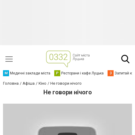
М
Медичні заклади міста
Р
Ресторани і кафе Луцька
З
Запитай юр
Головна
Афіша
Кіно
Не говори нічого
Не говори нічого