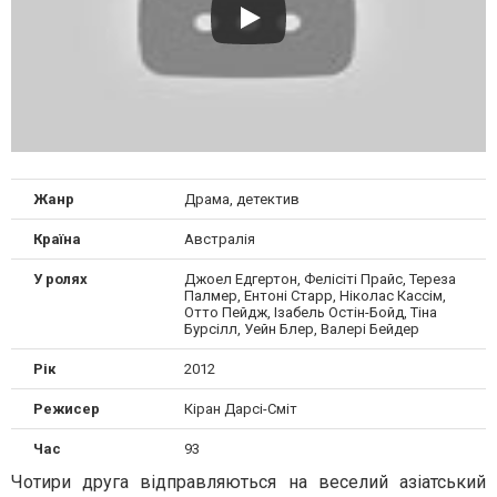
Жанр
Драма, детектив
Країна
Австралія
У ролях
Джоел Едгертон, Фелісіті Прайс, Тереза ​​
Палмер, Ентоні Старр, Ніколас Кассім,
Отто Пейдж, Ізабель Остін-Бойд, Тіна
Бурсілл, Уейн Блер, Валері Бейдер
Рік
2012
Режисер
Кіран Дарсі-Сміт
Час
93
Чотири друга відправляються на веселий азіатський