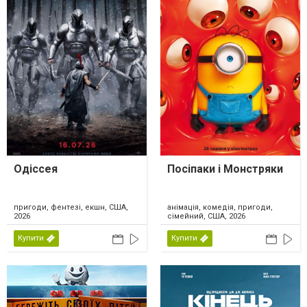
Одіссея
Посіпаки і Монстряки
пригоди, фентезі, екшн, США,
анімація, комедія, пригоди,
2026
сімейний, США, 2026
Купити
Купити