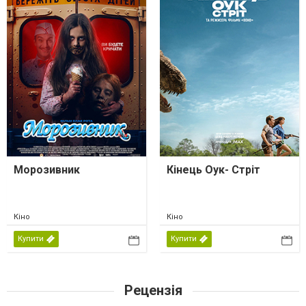
Морозивник
Кінець Оук- Стріт
Кіно
Кіно
Купити
Купити
Рецензія