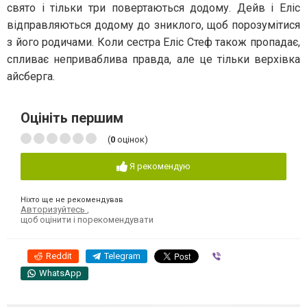
свято і тільки три повертаються додому. Дейв і Еліс
відправляються додому до зниклого, щоб порозумітися
з його родичами. Коли сестра Еліс Стеф також пропадає,
спливає неприваблива правда, але це тільки верхівка
айсберга.
Оцініть першим
(
0
оцінок)
Я рекомендую
Ніхто ще не рекомендував
Авторизуйтесь
,
щоб оцінити і порекомендувати
Reddit
Telegram
Viber
WhatsApp