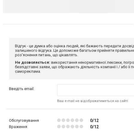
Відгук - це думка або оцінка людей, які бажають передати дос
залишеного відгука. Це допоможе багатьом прийняти правильне 
роз'яснення питань, що цікавлять.
Не дозволяється:
використання ненормативної лексики, погро
безпідставні заяви, що ображають діяльність компанії і / або її
самореклама.
Введіть email:
Ваш e-mail не відображатиметься на сайті
Обслуговування
0/12
Враження
0/12