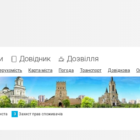
и
Довідник
Дозвілля
ерухомість
Карта міста
Погода
Транспорт
Довідкова
О
иста
З
Захист прав споживачів