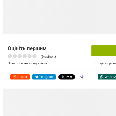
Оцініть першим
(
0
оцінок)
Ніхто ще не рек
Поки ще ніхто не оцінював
Reddit
Telegram
Viber
Whats