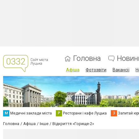
Головна
Новин
Афіша
Фотозвіти
Вакансії
Н
М
Медичні заклади міста
Р
Ресторани і кафе Луцька
З
Запитай юр
Головна
Афіша
Інше
Відкриття «Горище-2»