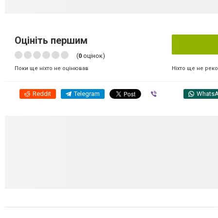
Оцініть першим
(
0
оцінок)
Ніхто ще не рек
Поки ще ніхто не оцінював
Reddit
Telegram
Viber
Whats