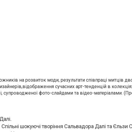
ожників на розвиток моди, результати співпраці митців дв
изайнерів,
відображення сучасних арт-тенденцій в колекція
ді, супроводженої фото-слайдами та відео-матеріалами. (П
Далі.
 Спільні шокуючі творіння Сальвадора Далі та Єльзи С