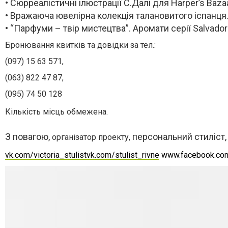
• Сюрреалістичні ілюстрації С.Далі для Harper’s Baza
• Вражаюча ювелірна колекція талановитого іспанця
• “Парфуми – твір мистецтва”. Аромати серії Salvador 
Бронювання квитків та довідки за тел.:
(097) 15 63 571,
(063) 822 47 87,
(095) 74 50 128
Кількість місць обмежена.
З повагою,
персональний стиліст, 
організатор проекту,
vk.com/victoria_stulist
vk
.
com
/
stulist
_
rivne
www.facebook.com/