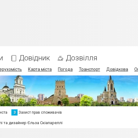
и
Довідник
Дозвілля
ерухомість
Карта міста
Погода
Транспорт
Довідкова
О
иста
З
Захист прав споживачів
і та дизайнер Єльза Скіапареллі