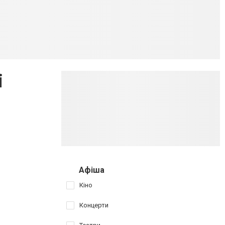
і
Афіша
Кіно
Концерти