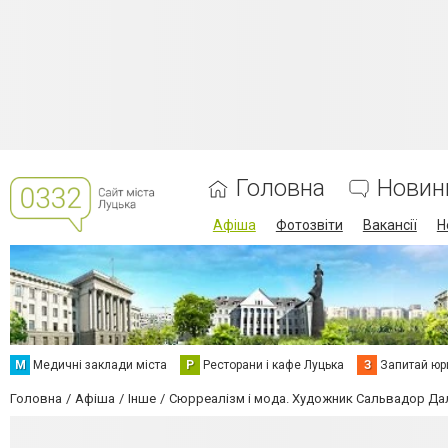
Головна
Новин
Афіша
Фотозвіти
Вакансії
Н
М
Медичні заклади міста
Р
Ресторани і кафе Луцька
З
Запитай юр
Головна
Афіша
Інше
Сюрреалізм і мода. Художник Сальвадор Дал