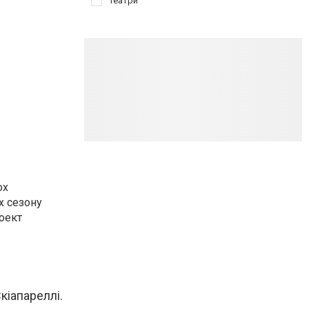
Театри
ох
х сезону
роект
кіапареллі.