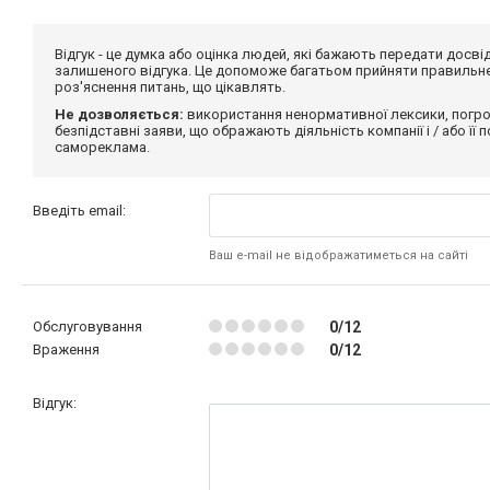
Відгук - це думка або оцінка людей, які бажають передати дос
залишеного відгука. Це допоможе багатьом прийняти правильне 
роз'яснення питань, що цікавлять.
Не дозволяється:
використання ненормативної лексики, погро
безпідставні заяви, що ображають діяльність компанії і / або її
самореклама.
Введіть email:
Ваш e-mail не відображатиметься на сайті
Обслуговування
0/12
Враження
0/12
Відгук: