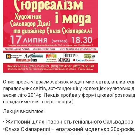
Опис проекту: взаємозв’язок моди і мистецтва, вплив худ
паралельних світів,
арт-тенденції у колекціях культових д
весна-літо 2014р. Лекція пройде у формі цікавої розпові
складатиметься з серії лекцій.)
Лекція висвітлює:
Життєвий шлях і творчість геніального Сальвадора 
•
•
Єльза Скіапареллі – епатажний модельєр 30х-років.