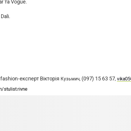
ar та Vogue.
.
Dali.
fashion-експерт Вікторія
(
097) 15 63 57
Кузьмич,
,
vika
05
stulist.rivne