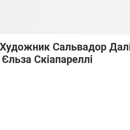
 Художник Сальвадор Дал
 Єльза Скіапареллі