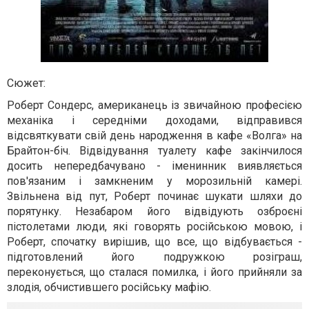
Сюжет:
Роберт Сондерс, американець із звичайною професією
механіка і середніми доходами, відправився
відсвяткувати свій день народження в кафе «Волга» на
Брайтон-біч. Відвідування туалету кафе закінчилося
досить непередбачувано - іменинник виявляється
пов'язаним і замкненим у морозильній камері.
Звільнена від пут, Роберт починає шукати шляхи до
порятунку. Незабаром його відвідують озброєні
пістолетами люди, які говорять російською мовою, і
Роберт, спочатку вирішив, що все, що відбувається -
підготовлений його подружкою розіграш,
переконується, що сталася помилка, і його прийняли за
злодія, обчистившего російську мафію.