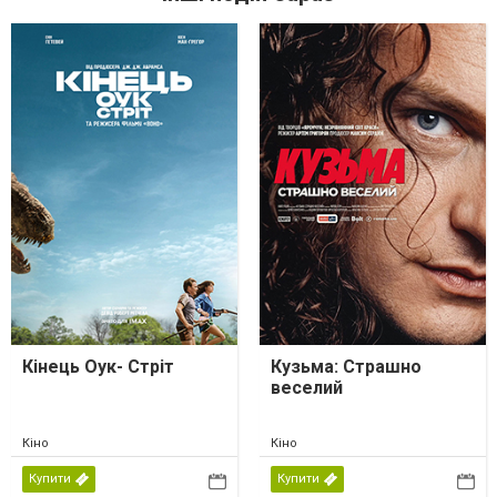
Кінець Оук- Стріт
Кузьма: Страшно
веселий
Кіно
Кіно
Купити
Купити