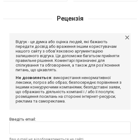
Рецензія
Відгук - це думка або оцінка людей, які бажають
передати досвід або враження іншим користувачам
нашого сайту з обов'язковою аргументацією
залишеного відгука. Це допоможе багатьом прийняти
правильне рішення. Коментарі призначені для
спілкування та обговорення, а також для роз'яснення
питань, що цікавлять.
Не дозволяється:
використання ненормативної
лексики, погроз або образ; безпосереднє порівняння з
іншими конкуруючими компаніями; безпідставні заяви,
що ображають діяльність компанії і / або її послуги;
розміщення посилань на сторонні інтернет-ресурси;
реклама та самореклама.
Введіть email:
Ваш e-mail не відображатиметься на сайті