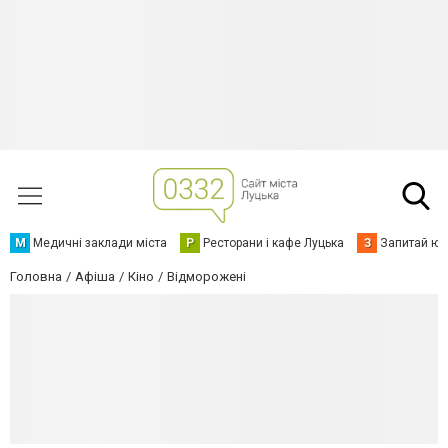
М
Медичні заклади міста
Р
Ресторани і кафе Луцька
З
Запитай юр
Головна
Афіша
Кіно
Відморожені