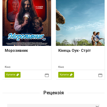
Морозивник
Кінець Оук- Стріт
Кіно
Кіно
Купити
Купити
Рецензія