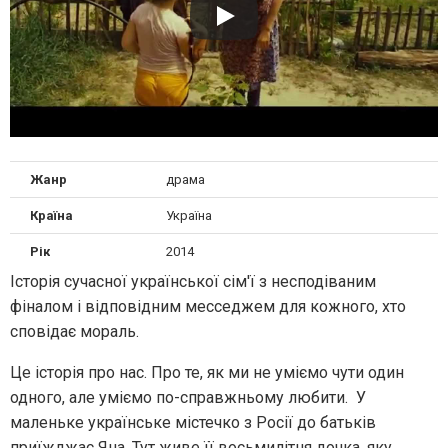
Жанр
драма
Країна
Україна
Рік
2014
Історія сучасної української сім'ї з несподіваним
фіналом і відповідним месседжем для кожного, хто
сповідає мораль.
Це історія про нас. Про те, як ми не уміємо чути один
одного, але уміємо по-справжньому любити. У
маленьке українське містечко з Росії до батьків
приїжджає Яна. Тут живе її восьмилітня дочка, яку