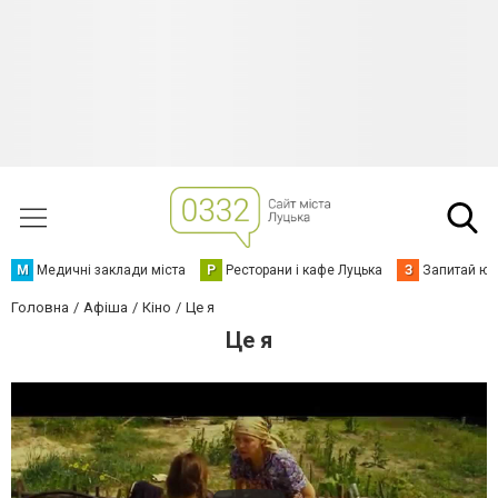
М
Медичні заклади міста
Р
Ресторани і кафе Луцька
З
Запитай юр
Головна
Афіша
Кіно
Це я
Це я