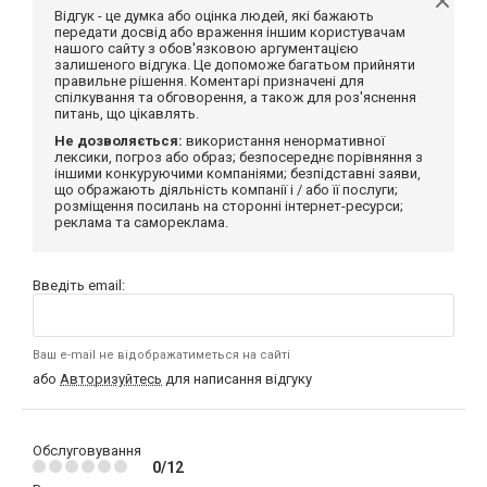
Відгук - це думка або оцінка людей, які бажають
передати досвід або враження іншим користувачам
нашого сайту з обов'язковою аргументацією
залишеного відгука. Це допоможе багатьом прийняти
правильне рішення. Коментарі призначені для
спілкування та обговорення, а також для роз'яснення
питань, що цікавлять.
Не дозволяється:
використання ненормативної
лексики, погроз або образ; безпосереднє порівняння з
іншими конкуруючими компаніями; безпідставні заяви,
що ображають діяльність компанії і / або її послуги;
розміщення посилань на сторонні інтернет-ресурси;
реклама та самореклама.
Введіть email:
Ваш e-mail не відображатиметься на сайті
або
Авторизуйтесь
для написання відгуку
Обслуговування
0/12