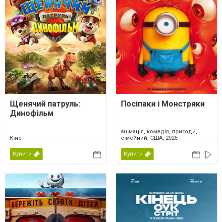
Щенячий патруль:
Посіпаки і Монстряки
Динофільм
анімація, комедія, пригоди,
Кіно
сімейний, США, 2026
Купити
Купити