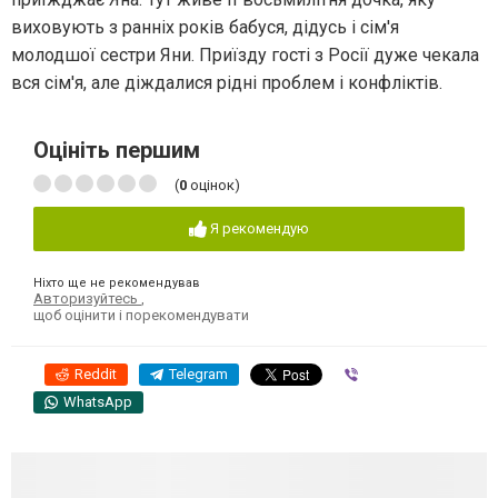
виховують з ранніх років бабуся, дідусь і сім'я
молодшої сестри Яни. Приїзду гості з Росії дуже чекала
вся сім'я, але діждалися рідні проблем і конфліктів.
Оцініть першим
(
0
оцінок)
Я рекомендую
Ніхто ще не рекомендував
Авторизуйтесь
,
щоб оцінити і порекомендувати
Reddit
Telegram
Viber
WhatsApp