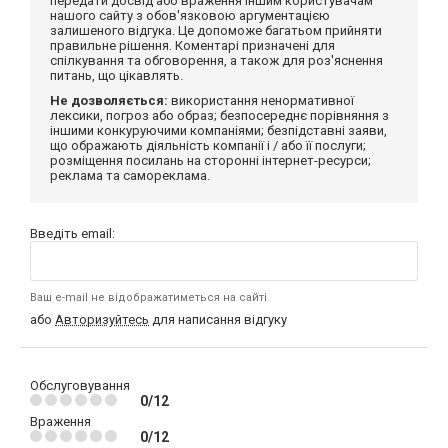
передати досвід або враження іншим користувачам
нашого сайту з обов'язковою аргументацією
залишеного відгука. Це допоможе багатьом прийняти
правильне рішення. Коментарі призначені для
спілкування та обговорення, а також для роз'яснення
питань, що цікавлять.
Не дозволяється:
використання ненормативної
лексики, погроз або образ; безпосереднє порівняння з
іншими конкуруючими компаніями; безпідставні заяви,
що ображають діяльність компанії і / або її послуги;
розміщення посилань на сторонні інтернет-ресурси;
реклама та самореклама.
Введіть email:
Ваш e-mail не відображатиметься на сайті
або
Авторизуйтесь
для написання відгуку
Обслуговування
0/12
Враження
0/12