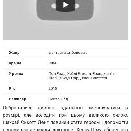
Жанр
фантастика, бойовик
Країна
США
У ролях
Пол Радд, Хейлі Етвелл, Еванджелін
Ліллі, Джуді Грір, Джон Слеттері
Рік
2015
Режисер
Пейтон Рід
Озброївшись дивною здатністю зменшуватися в
розмірі, але володіти при цьому великою силою,
шахрай Ськотт Ленг повинен стати героєм і допомогти
своєму наставникові, докторові Хенку Піму, зберегти в