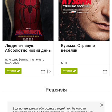
Людина-павук:
Кузьма: Страшно
Абсолютно новий день
веселий
пригоди, фантастика, екшн,
США, 2026
Кіно
Купити
Купити
Рецензія
Відгук - це думка або оцінка людей, які бажають