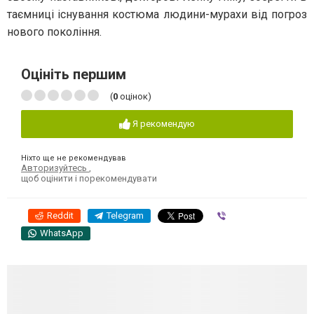
таємниці існування костюма людини-мурахи від погроз
нового покоління.
Оцініть першим
(
0
оцінок)
Я рекомендую
Ніхто ще не рекомендував
Авторизуйтесь
,
щоб оцінити і порекомендувати
Reddit
Telegram
Viber
WhatsApp