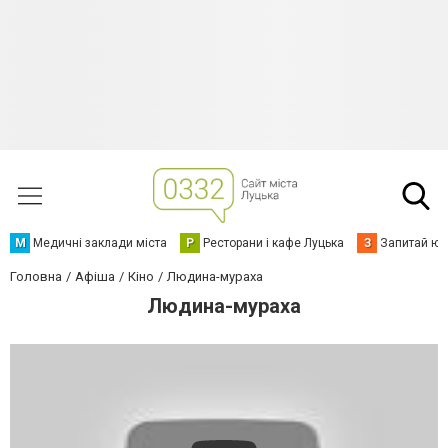
М
Медичні заклади міста
Р
Ресторани і кафе Луцька
З
Запитай юр
Головна
Афіша
Кіно
Людина-мураха
Людина-мураха