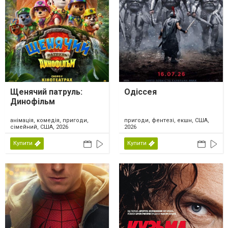
Щенячий патруль:
Одіссея
Динофільм
анімація, комедія, пригоди,
пригоди, фентезі, екшн, США,
сімейний, США, 2026
2026
Купити
Купити