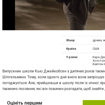
Жанр
драма, 
Країна
США
У ролях
Кара Дел
Холстон
Кейтлін 
Випускник школи Кью Джейкобсен з дитячих років таємно
Шпігельманн. Тому, коли одного дня вночі вона запрошує й
погоджується. Але, прийшовши в школу після їх нічної п
таємничі послання, які він повинен розгадати, щоб знайти 
Оцініть першим