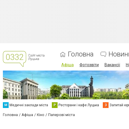
Головна
Новин
Афіша
Фотозвіти
Вакансії
Н
М
Медичні заклади міста
Р
Ресторани і кафе Луцька
З
Запитай юр
Головна
Афіша
Кіно
Паперові міста