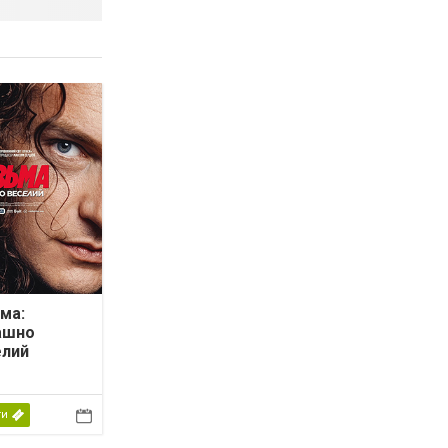
ма:
ашно
елий
ти