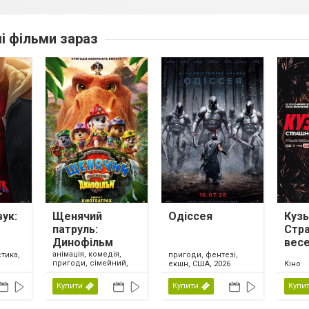
ші фільми зараз
ук:
Щенячий
Одіссея
Кузь
патруль:
Стр
Динофільм
вес
анімація, комедія,
тика,
пригоди, фентезі,
пригоди, сімейний,
екшн, США, 2026
Кіно
США, 2026
Купити
Купити
Купи