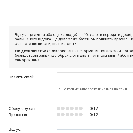
Відгук - це думка або оцінка людей, які бажають передати дос
залишеного відгука. Це допоможе багатьом прийняти правильне 
роз'яснення питань, що цікавлять.
Не дозволяється:
використання ненормативної лексики, погро
безпідставні заяви, що ображають діяльність компанії і / або її
самореклама.
Введіть email:
Ваш e-mail не відображатиметься на сайті
Обслуговування
0/12
Враження
0/12
Відгук: