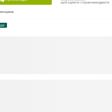
щоб оцінити і порекомендувати
омендував
App