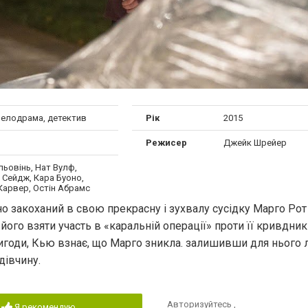
мелодрама, детектив
Рік
2015
Режисер
Джейк Шрейер
ьовінь, Нат Вулф,
 Сейдж, Кара Буоно,
Карвер, Остін Абрамс
 закоханий в свою прекрасну і зухвалу сусідку Марго Рот
ого взяти участь в «каральній операції» проти її кривдникі
ригоди, Кью взнає, що Марго зникла. залишивши для нього
дівчину.
Авторизуйтесь
,
Я рекомендую