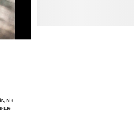
в, він
 лише