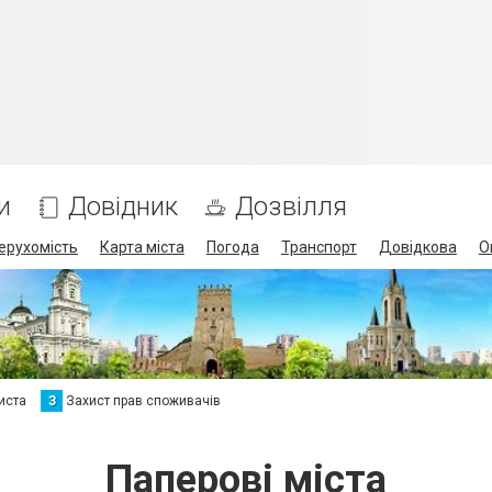
и
Довідник
Дозвілля
ерухомість
Карта міста
Погода
Транспорт
Довідкова
О
иста
З
Захист прав споживачів
Паперові міста