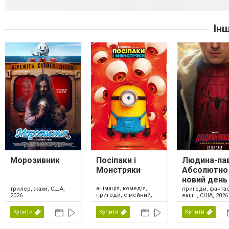
Ін
Морозивник
Посіпаки і
Людина-пав
Монстряки
Абсолютно
новий день
анімація, комедія,
трилер, жахи, США,
пригоди, фантас
пригоди, сімейний,
2026
екшн, США, 2026
США, 2026
Купити
Купити
Купити