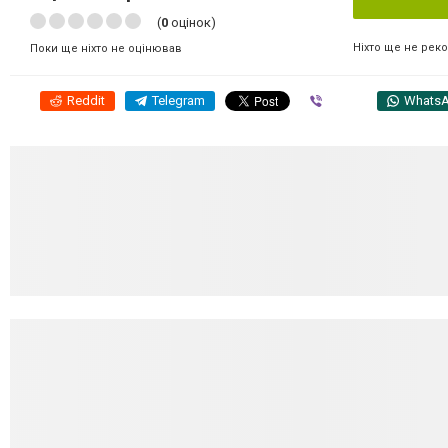
(
0
оцінок)
Ніхто ще не рек
Поки ще ніхто не оцінював
Reddit
Telegram
Viber
Whats