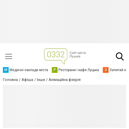
М
Медичні заклади міста
Р
Ресторани і кафе Луцька
З
Запитай юр
Головна
Афіша
Інше
Анімаційна феєрія