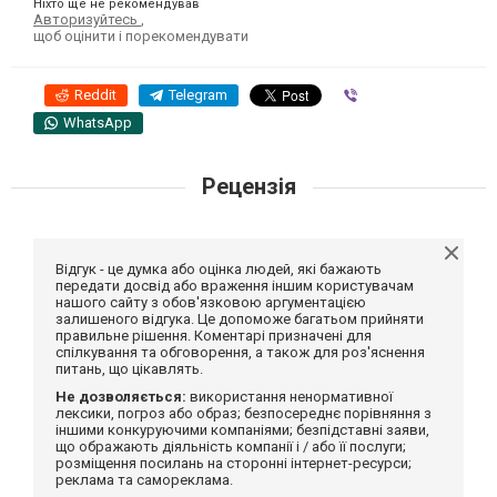
Ніхто ще не рекомендував
Авторизуйтесь
,
щоб оцінити і порекомендувати
Reddit
Telegram
Viber
WhatsApp
Рецензія
Відгук - це думка або оцінка людей, які бажають
передати досвід або враження іншим користувачам
нашого сайту з обов'язковою аргументацією
залишеного відгука. Це допоможе багатьом прийняти
правильне рішення. Коментарі призначені для
спілкування та обговорення, а також для роз'яснення
питань, що цікавлять.
Не дозволяється:
використання ненормативної
лексики, погроз або образ; безпосереднє порівняння з
іншими конкуруючими компаніями; безпідставні заяви,
що ображають діяльність компанії і / або її послуги;
розміщення посилань на сторонні інтернет-ресурси;
реклама та самореклама.