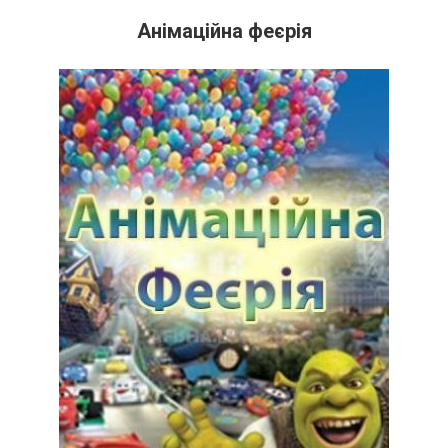
Анімаційна феєрія