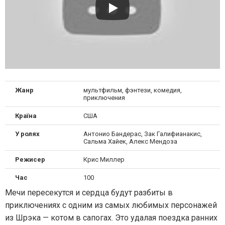
Жанр
мультфильм, фэнтези, комедия,
приключения
Країна
США
У ролях
Антонио Бандерас, Зак Галифианакис,
Сальма Хайек, Алекс Мендоза
Режисер
Крис Миллер
Час
100
Мечи пересекутся и сердца будут разбиты в
приключениях с одним из самых любимых персонажей
из Шрэка — котом в сапогах. Это удалая поездка ранних