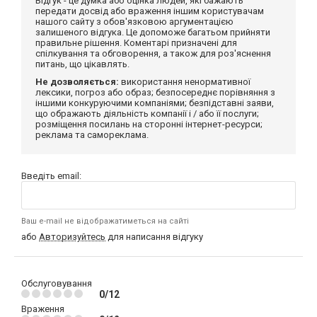
Відгук - це думка або оцінка людей, які бажають
передати досвід або враження іншим користувачам
нашого сайту з обов'язковою аргументацією
залишеного відгука. Це допоможе багатьом прийняти
правильне рішення. Коментарі призначені для
спілкування та обговорення, а також для роз'яснення
питань, що цікавлять.
Не дозволяється:
використання ненормативної
лексики, погроз або образ; безпосереднє порівняння з
іншими конкуруючими компаніями; безпідставні заяви,
що ображають діяльність компанії і / або її послуги;
розміщення посилань на сторонні інтернет-ресурси;
реклама та самореклама.
Введіть email:
Ваш e-mail не відображатиметься на сайті
або
Авторизуйтесь
для написання відгуку
Обслуговування
0/12
Враження