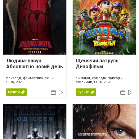
Людина-павук:
Щенячий патруль:
Абсолютно новий день
Динофільм
пригоди, фантастика, екшн,
анімація, комедія, пригоди,
США, 2026
сімейний, США, 2026
Купити
Купити