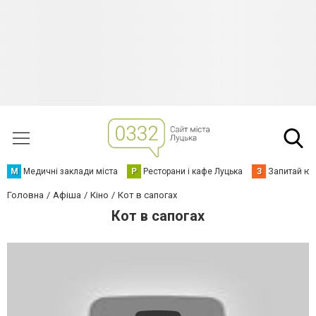
М
Медичні заклади міста
Р
Ресторани і кафе Луцька
З
Запитай юр
Головна
Афіша
Кіно
Кот в сапогах
Кот в сапогах