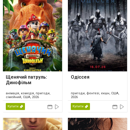
Щенячий патруль:
Одіссея
Динофільм
анімація, комедія, пригоди,
пригоди, фентезі, екшн, США,
сімейний, США, 2026
2026
Купити
Купити