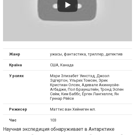
Жанр
ужасы, фантастика, триллер, детектив
Країна
США, Канада
У ролях
Мэри Элизабет Уинстэд, Джоэл
Эдгертон, Ульрих Томсен, Эрик
Кристиан Олсен, Адевале Акиннуойе-
Агбадже, Пол Браунштейн, Тронд Эспен
Сейм, Ким Баббс, Ёрген Лангхелле, Ян
Гуннар Рёйсе
Режисер
Маттис ван Хейниген мл.
Час
103
Научная экспедиция обнаруживает в Антарктике