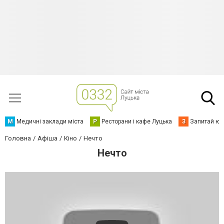
М
Медичні заклади міста
Р
Ресторани і кафе Луцька
З
Запитай юр
Головна
Афіша
Кіно
Нечто
Нечто