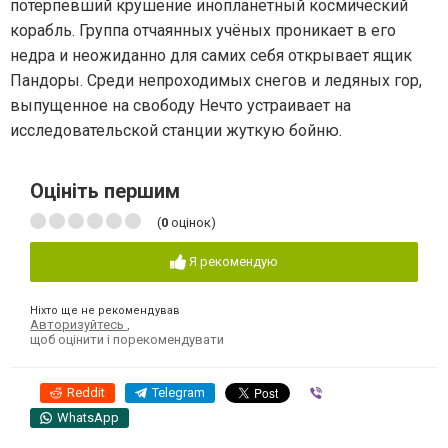
потерпевший крушение инопланетный космический
корабль. Группа отчаянных учёных проникает в его
недра и неожиданно для самих себя открывает ящик
Пандоры. Среди непроходимых снегов и ледяных гор,
выпущенное на свободу Нечто устраивает на
исследовательской станции жуткую бойню.
Оцініть першим
(
0
оцінок)
Я рекомендую
Ніхто ще не рекомендував
Авторизуйтесь
,
щоб оцінити і порекомендувати
Reddit
Telegram
Viber
WhatsApp