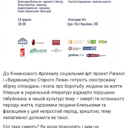
До Книжкового Арсеналу соціальний
арт-проект Parasol
і «Видавництво Старого Лева»
готують ілюстровану
збірку оповідань і есеїв про боротьбу людини за життя.
Уперше в українській літературі відверто порушено
табуйовану в нашій культурі тему
–
смерті та останнього
періоду життя, підтримки людини близькими та
фахівцями у цей непростий період, зрештою, тему
паліативної допомоги як такої.
Що таке смерть? Як вона приходить і чим це