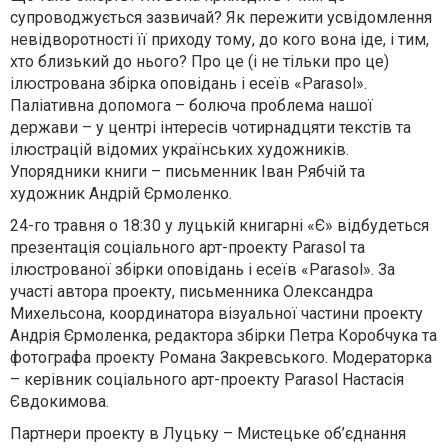
супроводжується зазвичай? Як пережити усвідомлення
невідворотності її приходу тому, до кого вона іде, і тим,
хто близький до нього? Про це (і не тільки про це)
ілюстрована збірка оповідань і есеїв «Parasol».
Паліативна допомога
–
болюча проблема нашої
держави
–
у центрі інтересів чотирнадцяти текстів та
ілюстрацій відомих українських художників.
Упорядники книги – письменник Іван Рябчій та
художник Андрій Єрмоленко.
24-го травня о 18:30
у луцькій книгарні «Є»
відбудеться
презентація соціального арт-проекту Parasol та
ілюстрованої
збірки оповідань і есеїв «Parasol».
За
участі автора проекту, письменника Олександра
Михельсона, координатора візуальної частини проекту
Андрія Єрмоленка, редактора збірки Петра Коробчука та
фотографа проекту Романа Закревського. Модераторка
– керівник соціального арт-проекту Parasol Настасія
Євдокимова.
Партнери проекту в Луцьку –
Мистецьке об’єднання