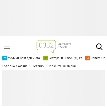
М
Медичні заклади міста
Р
Ресторани і кафе Луцька
З
Запитай юр
Головна
Афіша
Виставки
Презентація збірки