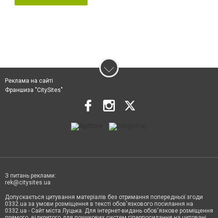
Реклама на сайті
Франшиза "CitySites"
З питань реклами:
rek@citysites.ua
Допускається цитування матеріалів без отримання попередньої згоди
0332.ua за умови розміщення в тексті обов'язкового посилання на
0332.ua - Сайт міста Луцька. Для інтернет-видань обов'язкове розміщення
прямого, відкритого для пошукових систем гіперпосилання на цитовані