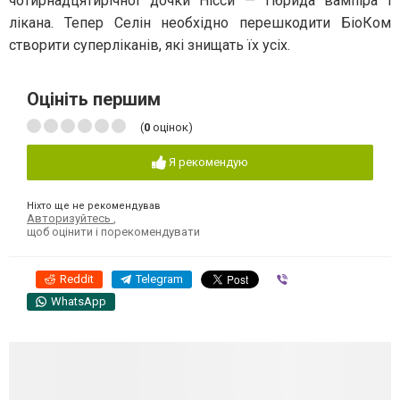
чотирнадцятирічної дочки Нісси — гібрида вампіра і
лікана. Тепер Селін необхідно перешкодити БіоКом
створити суперліканів, які знищать їх усіх.
Оцініть першим
(
0
оцінок)
Я рекомендую
Ніхто ще не рекомендував
Авторизуйтесь
,
щоб оцінити і порекомендувати
Reddit
Telegram
Viber
WhatsApp