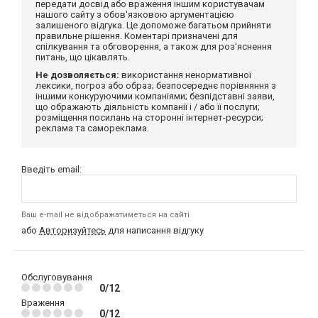
передати досвід або враження іншим користувачам
нашого сайту з обов'язковою аргументацією
залишеного відгука. Це допоможе багатьом прийняти
правильне рішення. Коментарі призначені для
спілкування та обговорення, а також для роз'яснення
питань, що цікавлять.
Не дозволяється:
використання ненормативної
лексики, погроз або образ; безпосереднє порівняння з
іншими конкуруючими компаніями; безпідставні заяви,
що ображають діяльність компанії і / або її послуги;
розміщення посилань на сторонні інтернет-ресурси;
реклама та самореклама.
Введіть email:
Ваш e-mail не відображатиметься на сайті
або
Авторизуйтесь
для написання відгуку
Обслуговування
0/12
Враження
0/12