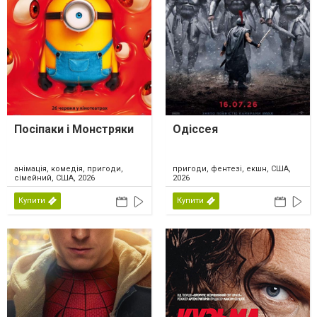
Посіпаки і Монстряки
Одіссея
анімація, комедія, пригоди,
пригоди, фентезі, екшн, США,
сімейний, США, 2026
2026
Купити
Купити