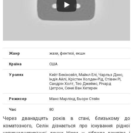
Жанр
жахи, фентезі, екшн
Країна
США
У ролях
Кейт Бекінсейл, Майкл Елі, Чарльз Дэнс,
Індія Айлі, Крістен Холден-Рід, Стівен Рі,
Сандрін Холт, Тео Джеймс, Річард
Цетрон, Сениі Ван Хетерен
Режисер
Манс Марлінд, Бьорн Стейн
Час
80
Через дванадцять років в стані, близькому до
коматозного, Селін дізнається про існування рідної