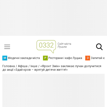
М
Медичні заклади міста
Р
Ресторани і кафе Луцька
З
Запитай юр
Головна
Афіша
Інше
«Фронт Змін» закликає лучан долучитися
до акції «Здай кров – врятуй дитяче життя!»