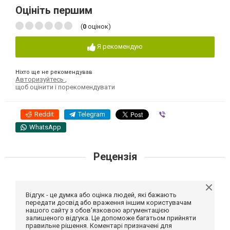
Оцініть першим
(
0
оцінок)
Я рекомендую
Ніхто ще не рекомендував
Авторизуйтесь
,
щоб оцінити і порекомендувати
Reddit
Telegram
Viber
WhatsApp
Рецензія
Відгук - це думка або оцінка людей, які бажають
передати досвід або враження іншим користувачам
нашого сайту з обов'язковою аргументацією
залишеного відгука. Це допоможе багатьом прийняти
правильне рішення. Коментарі призначені для