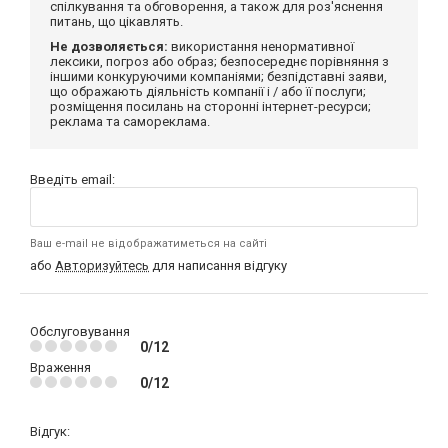
спілкування та обговорення, а також для роз'яснення
питань, що цікавлять.
Не дозволяється:
використання ненормативної
лексики, погроз або образ; безпосереднє порівняння з
іншими конкуруючими компаніями; безпідставні заяви,
що ображають діяльність компанії і / або її послуги;
розміщення посилань на сторонні інтернет-ресурси;
реклама та самореклама.
Введіть email:
Ваш e-mail не відображатиметься на сайті
або
Авторизуйтесь
для написання відгуку
Обслуговування
0/12
Враження
0/12
Відгук: