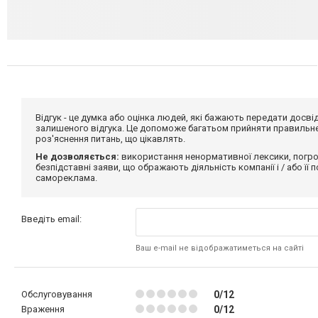
Відгук - це думка або оцінка людей, які бажають передати дос
залишеного відгука. Це допоможе багатьом прийняти правильне 
роз'яснення питань, що цікавлять.
Не дозволяється:
використання ненормативної лексики, погро
безпідставні заяви, що ображають діяльність компанії і / або її
самореклама.
Введіть email:
Ваш e-mail не відображатиметься на сайті
Обслуговування
0/12
Враження
0/12