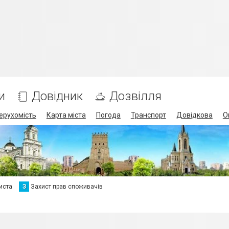
и
Довідник
Дозвілля
ерухомість
Карта міста
Погода
Транспорт
Довідкова
О
иста
З
Захист прав споживачів