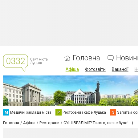
Головна
Новин
Афіша
Фотозвіти
Вакансії
Н
М
Медичні заклади міста
Р
Ресторани і кафе Луцька
З
Запитай юр
Головна
Афіша
Ресторани
СУШІ БЕЗЛІМІТ! Такого, ще не було! =)