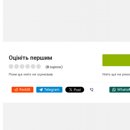
Оцініть першим
(
0
оцінок)
Ніхто ще не рек
Поки ще ніхто не оцінював
Reddit
Telegram
Viber
Whats